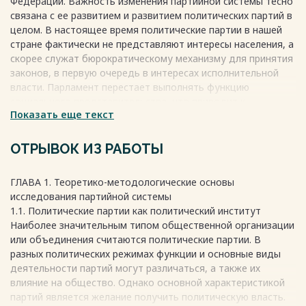
Федерации. Важность изменения партийной системы тесно
связана с ее развитием и развитием политических партий в
целом. В настоящее время политические партии в нашей
стране фактически не представляют интересы населения, а
скорее служат бюрократическому механизму для принятия
законов, в первую очередь в интересах исполнительной
власти. Парламент перестает выполнять функцию
социального представительства, что приводит к
Показать еще текст
уменьшению влияния политических партий и затрудняет их
способность проводить реформы в стране. Важно также
понимать, что малочисленные партии, ориентированные на
ОТРЫВОК ИЗ РАБОТЫ
абстрактные ценности, должны уступить место на
политической арене, в то время как сильные партии,
ГЛАВА 1. Теоретико-методологические основы
способные конкурировать, получат поддержку широких
исследования партийной системы
социальных слоев российского общества, и их изменение
1.1. Политические партии как политический институт
будет лишь вопросом времени. В условиях социального
Наиболее значительным типом общественной организации
кризиса и утраты доверия к политическим партиям
или объединения считаются политические партии. В
необходимы изменения в партийной деятельности России.
разных политических режимах функции и основные виды
Особенно важно понимать, каким будет процесс транзита
деятельности партий могут различаться, а также их
партийной системы и политических партий в нашей стране.
влияние на общество. Однако основной характеристикой
Переход к новой фазе жизненного цикла партийной
партий является желание получить политическую власть.
системы Российской Федерации необходим прежде всего