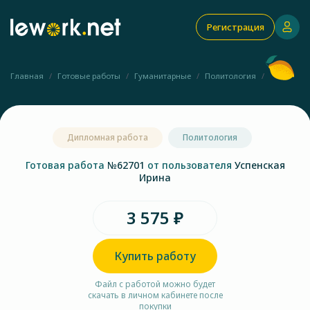
Регистрация
Главная
Готовые работы
Гуманитарные
Политология
Дипломная работа
Политология
Готовая работа
№62701
от пользователя
Успенская
Ирина
3 575 ₽
Купить работу
Файл с работой можно будет
скачать в личном кабинете после
покупки