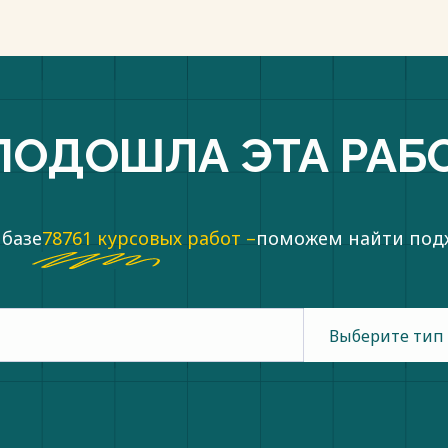
ПОДОШЛА ЭТА РАБ
 базе
78761 курсовых работ –
поможем найти по
Выберите тип