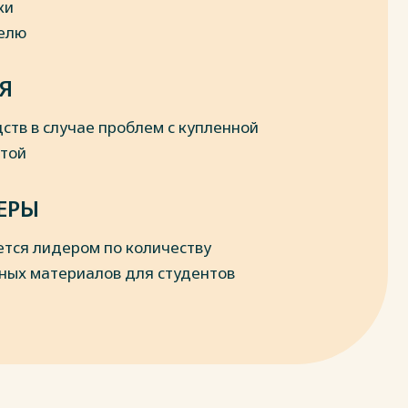
ки
делю
Я
ств в случае проблем с купленной
отой
ЕРЫ
ется лидером по количеству
ных материалов для студентов