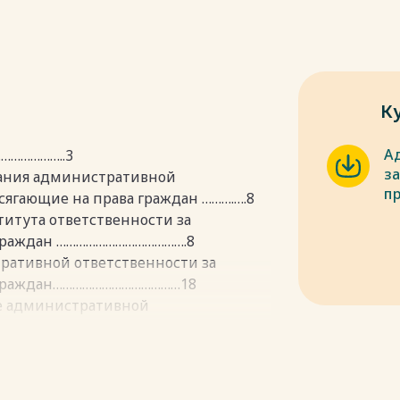
К
А
……………..3
з
ования административной
п
сягающие на права граждан ……….….8
титута ответственности за
 граждан ………………………………….8
тративной ответственности за
а граждан…………………………………18
ие административной
сягающие на права граждан
ответственности за правонарушения,
…………………………..…..37