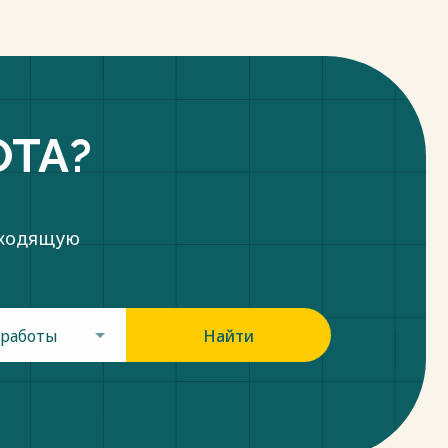
ОТА?
дходящую
 работы
Найти