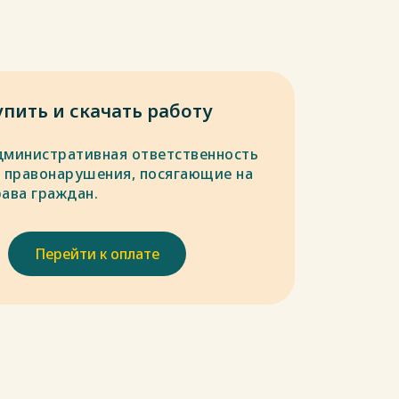
упить и скачать работу
дминистративная ответственность
а правонарушения, посягающие на
рава граждан.
Перейти к оплате