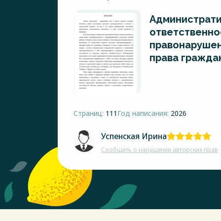
Администрати
ответственно
правонарушен
права гражда
Страниц:
111
Год написания:
2026
Успенская Ирина
Сообщить о нарушении авторских прав