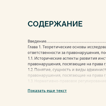
СОДЕРЖАНИЕ
Введение………………………………………………………………
Глава 1. Теоретические основы исслед
ответственности за правонарушения, по
1.1. Исторические аспекты развития инс
правонарушения, посягающие на права
1.2. Понятие, сущность и виды админис
правонарушения, посягающие на прав
1.3. Нормативно-правовое регулирован
ответственности за правонарушения, по
Показать еще текст
………………………………...27
Глава 2. Реализация административной 
посягающие на права граждан ……………………