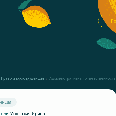
Ре
Право и юриспруденция
Административная ответственность 
денция
ателя
Успенская Ирина