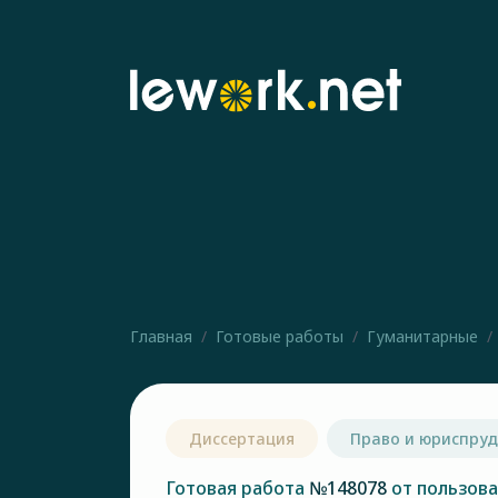
Главная
Готовые работы
Гуманитарные
Диссертация
Право и юриспру
Готовая работа
№148078
от пользов