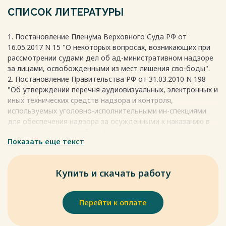
ожидать все, что угодно в любой ситуации.
СПИСОК ЛИТЕРАТУРЫ
Совершенствование надзорной работы осуществлялось по
трем путям:
1. Постановление Пленума Верховного Суда РФ от
— создание прокуратуры и наделение данного органа
16.05.2017 N 15 "О некоторых вопросах, возникающих при
полномочиями по надзору за реализацией правовых актов;
рассмотрении судами дел об ад-министративном надзоре
— образование органов полиции, которые также имеют
за лицами, освобожденными из мест лишения сво-боды".
право осу-ществлять определенные надзорные функции;
2. Постановление Правительства РФ от 31.03.2010 N 198
— формирование специальных структур, в полномочия
"Об утверждении перечня аудиовизуальных, электронных и
которых входят обязанности по надзору.
иных технических средств надзора и контроля,
Рассмотрим основные элементы, которые присущи
используемых уголовно-исполнительными ин-спекциями
административному надзору.
для обеспечения надзора за осужденными к наказанию в
1. Назначение. Осуществлять данный надзор обязаны
виде ограничения свободы".
специальные пра-воохранительные органы в зависимости
Показать еще текст
от ограничений и обязанностей, при-своенных бывшему
Весь текст будет доступен
после покупки
заключенному. Это могут быть следующие учреждения:
прокуратура, полиция и так далее. Эти органы имеют право
Купить и скачать работу
контактировать с иными организациями при
необходимости.
2. Возможности. Тут речь идет об особенных способах
Перейти к оплате
реализации надзорной деятельности, которая включает в
себя контроль за особоопасны-ми объектами, а также