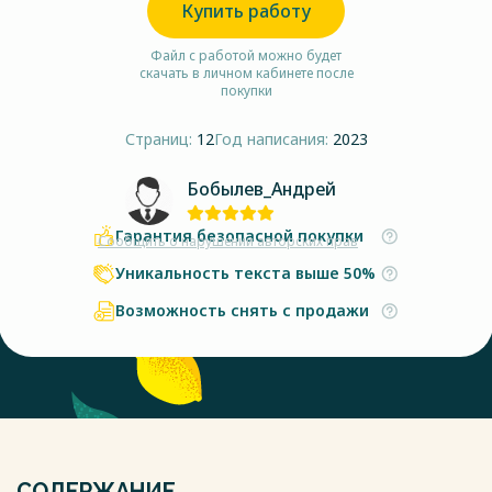
Купить работу
Файл с работой можно будет
скачать в личном кабинете после
покупки
Страниц:
12
Год написания:
2023
Бобылев_Андрей
Гарантия безопасной покупки
Сообщить о нарушении авторских прав
Уникальность текста выше 50%
Возможность снять с продажи
СОДЕРЖАНИЕ