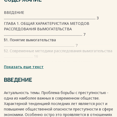
ВВЕДЕНИЕ
..................................................................................................................... 3
ГЛАВА 1. ОБЩАЯ ХАРАКТЕРИСТИКА МЕТОДОВ
РАССЛЕДОВАНИЯ ВЫМОГАТЕЛЬСТВА
.................................................................................................... 7
§1. Понятие вымогательства
.......................................................................................... 7
§2. Современные методики расследования вымогательства
..................................... 16
§3. Типичные следственные ситуации по делам о
Показать еще текст
вымогательстве и алгоритм действий следователя по их
разрешению .................................................................... 21
ГЛАВА 2. ЭТАПЫ РАССЛЕДОВАНИЯ ВЫМОГАТЕЛЬСТВА
ВВЕДЕНИЕ
.............................. 36
§1. Порядок возбуждения уголовных дел о
Актуальность темы. Проблема борьбы с преступностью -
вымогательстве ..................................... 36
одна из наиболее важных в современном обществе.
§2. Организационные и тактические мероприятия,
Характерной тенденцией последних лет является рост и
производимые до задержания вымогателей
повышение общественной опасности преступности в сфере
.................................................................................................................... 41
экономики. Особенно остро это проявляется в отношениях
§3. Особенности тактики следственных действий,