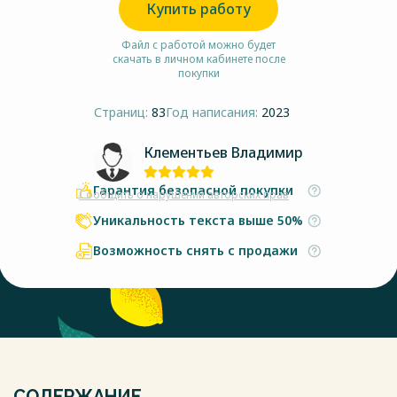
Купить работу
Файл с работой можно будет
скачать в личном кабинете после
покупки
Страниц:
83
Год написания:
2023
Клементьев Владимир
Гарантия безопасной покупки
Сообщить о нарушении авторских прав
Уникальность текста выше 50%
Возможность снять с продажи
СОДЕРЖАНИЕ