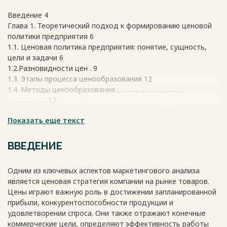
Введение 4
Глава 1. Теоретический подход к формированию ценовой
политики предприятия 6
1.1. Ценовая политика предприятия: понятие, сущность,
цели и задачи 6
1.2.Разновидности цен . 9
1.3. Этапы процесса ценообразования 12
1.4. Методы ценообразования………………………………
………………….17
Глава 2.Анализ ценовой политики компании «Nike»…………..
Показать еще текст
…........…………21
2.1. Общая характеристика
фирмы…………………………………………….21
ВВЕДЕНИЕ
2.2. Организационная культура компании………………….
……………......... 24
Одним из ключевых аспектов маркетингового анализа
2.3. Управление организацией «Nike» ………………….
является ценовая стратегия компании на рынке товаров.
……………............... 25
Цены играют важную роль в достижении запланированной
2.4. Анализ ценовой политики предприятия………….
прибыли, конкурентоспособности продукции и
……………................ 27
удовлетворении спроса. Они также отражают конечные
2.4. SWOT-анализ…………………………….………….……………............... 28
коммерческие цели, определяют эффективность работы