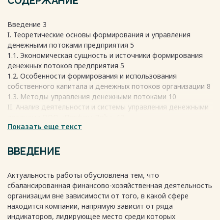
СОДЕРЖАНИЕ
Введение 3
I. Теоретические основы формирования и управления
денежными потоками предприятия 5
1.1. Экономическая сущность и источники формирования
денежных потоков предприятия 5
1.2. Особенности формирования и использования
собственного капитала и денежных потоков организации 8
1.3. Методы управления денежными потоками 10
II. Анализ деятельности и системы управления денежными
потоками ООО «Парфюм Лайн» 13
Показать еще текст
2.1. Краткая характеристика предприятия ООО «Парфюм
Лайн» 13
2.2. Анализ и особенности управления денежными
ВВЕДЕНИЕ
средствами на предприятии ООО «Парфюм Лайн» 18
2.3. Основные направления увеличения объёма денежных
Актуальность работы обусловлена тем, что
средств на ООО «Парфюм Лайн» 21
сбалансированная финансово-хозяйственная деятельность
Заключение 24
организации вне зависимости от того, в какой сфере
Список использованных источников 26
находится компании, напрямую зависит от ряда
Приложения 28
индикаторов, лидирующее место среди которых
Весь текст будет доступен
после покупки