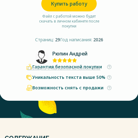
Купить работу
Файл с работой можно будет
скачать в личном кабинете после
покупки
Страниц:
29
Год написания:
2026
Рюпин Андрей
Гарантия безопасной покупки
Сообщить о нарушении авторских прав
Уникальность текста выше 50%
Возможность снять с продажи