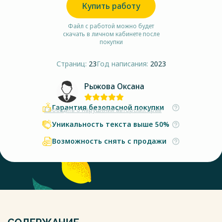
Купить работу
Файл с работой можно будет
скачать в личном кабинете после
покупки
Страниц:
23
Год написания:
2023
Рыжова Оксана
Гарантия безопасной покупки
Сообщить о нарушении авторских прав
Уникальность текста выше 50%
Возможность снять с продажи