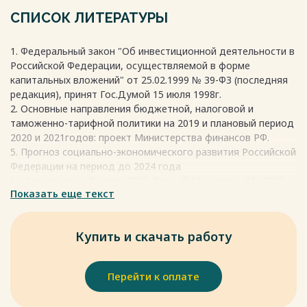
прибыльности, а активные обеспечивают повышение
СПИСОК ЛИТЕРАТУРЫ
конкурентоспособности. Инвестиции играют важную роль
в развитии экономики: интернационализируют и
1. Федеральный закон "Об инвестиционной деятельности в
глобализируют мировые экономические связи,
Российской Федерации, осуществляемой в форме
способствуют стабилизации национальной экономики,
капитальных вложений" от 25.02.1999 № 39-ФЗ (последняя
организации международных экономических отношений и
редакция), принят Гос.Думой 15 июля 1998г.
диверсификации капиталовложений в новые сферы
2. Основные направления бюджетной, налоговой и
бизнеса.
таможенно-тарифной политики на 2019 и плановый период
Весь текст будет доступен
после покупки
2020 и 2021годов: проект Министерства финансов РФ.
5. Прогноз социально-экономического развития Российской
Федерации на период до 2024 года
6. Инвестиции в России. 2019: Стат.сб./ Росстат. - М., 2019 –
Показать еще текст
228 с. 8. Инвестиции: учебник для вузов / под ред. Л.И.
Юзвович, С.А. Дегтярева, Е.Г. Князевой. – Екатеринбург:
Изд-во Урал. ун-та, 2016. – 543 с.
Купить и скачать работу
Весь текст будет доступен
после покупки
Перейти к оплате