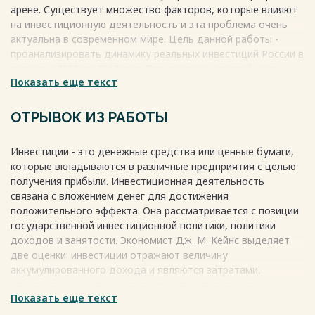
арене. Существует множество факторов, которые влияют
на инвестиционную деятельность и эта проблема очень
актуальна в современном мире. Цель данной работы -
проанализировать динамику реальных инвестиций России в
период с 2000 по 2019 год. Для достижения этой цели
Показать еще текст
были поставлены следующие задачи: изучение
теоретических аспектов инвестиций, анализ структуры
инвестиций в РФ, анализ инвестиций за указанный период и
ОТРЫВОК ИЗ РАБОТЫ
анализ развития инвестиционной деятельности в России.
Объектом исследования является динамика инвестиций в
Инвестиции - это денежные средства или ценные бумаги,
РФ.
которые вкладываются в различные предприятия с целью
Весь текст будет доступен
после покупки
получения прибыли. Инвестиционная деятельность
связана с вложением денег для достижения
положительного эффекта. Она рассматривается с позиции
государственной инвестиционной политики, политики
доходов и занятости. Экономист Дж. М. Кейнс выделяет
две оценки: инвестиции отражают величину
аккумулированного дохода и являются затратами,
определяющими прирост стоимости капитального
Показать еще текст
имущества. Инвестиции можно разделить на пассивные и
активные. Пассивные инвестиции не ухудшают показатели