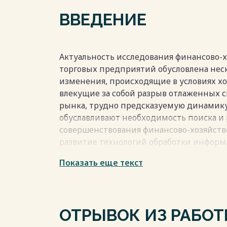
2.2 Оценка финансовой стабильности пр
ВВЕДЕНИЕ
2.3 Анализ финансовых результатов пре
Заключение 66
Список использованных источников 68
Приложение 1 71
Актуальность исследования финансово-
Приложение 2 73
торговых предприятий обусловлена нес
Весь текст будет доступен
после поку
изменения, происходящие в условиях х
влекущие за собой разрыв отлаженных с
рынка, трудно предсказуемую динамику
обуславливают необходимость поиска и
совершенствования финансово-хозяйств
развитие технологий обработки информ
возможности хозяйствующих субъектов и
Показать еще текст
методологии анализа. Таким образом, 
к сохранению актуальности исследован
деятельности торговых предприятий.
Теоретической база исследования сфор
ОТРЫВОК ИЗ РАБО
посвященными анализу финансово-хозя