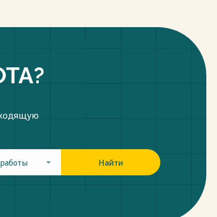
ОТА?
дходящую
 работы
Найти