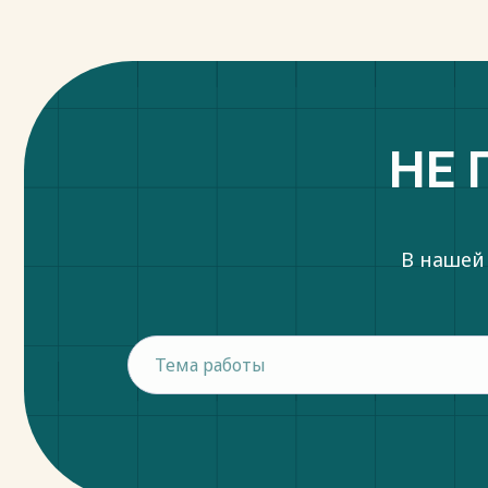
Анализ финансово-хозяйственной деятел
управления предприятием, в частности, 
показателей, отражающих выполнение б
бесперебойность и ритмичность хозяйст
Весь текст будет доступен
после поку
НЕ 
В нашей