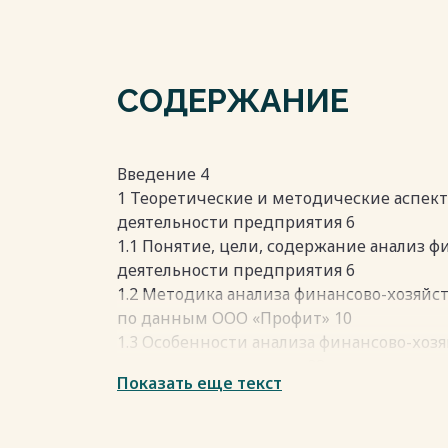
СОДЕРЖАНИЕ
Введение 4
1 Теоретические и методические аспек
деятельности предприятия 6
1.1 Понятие, цели, содержание анализ 
деятельности предприятия 6
1.2 Методика анализа финансово-хозяй
по данным ООО «Профит» 10
1.3 Особенности анализа финансово-хоз
предприятия торговли 28
Показать еще текст
2 Анализ финансово-хозяйственной дея
2.1 Характеристика и анализ финансово
основе данных ООО «Профит» 39