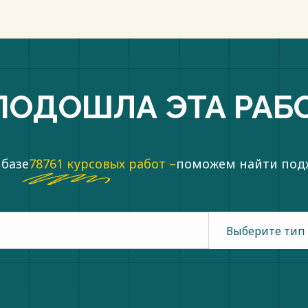
ьности тесно связан с процессами
используется для расчета
изнес-плана, характеризующих
венных процессов и др. [4]
пки
ПОДОШЛА ЭТА РАБ
 базе
78761 курсовых работ –
поможем найти по
Выберите тип