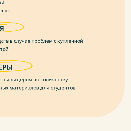
ки
делю
Я
ств в случае проблем с купленной
отой
ЕРЫ
ется лидером по количеству
ных материалов для студентов