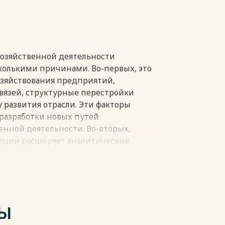
едприятия 44
дприятия 50
хозяйственной деятельности
колькими причинами. Во-первых, это
пки
озяйствования предприятий,
вязей, структурные перестройки
 развития отрасли. Эти факторы
 разработки новых путей
енной деятельности. Во-вторых,
ации расширяет аналитические
 влечет за собой развитие
изменение внешних условий приводит
ия финансово-хозяйственной
мирована научными исследованиями,
ТЫ
йственной деятельности торговых