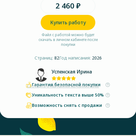
2 460 ₽
Купить работу
Файл с работой можно будет
скачать в личном кабинете после
покупки
Страниц:
82
Год написания:
2026
Успенская Ирина
Гарантия безопасной покупки
Сообщить о нарушении авторских прав
Уникальность текста выше 50%
Возможность снять с продажи