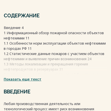
СОДЕРЖАНИЕ
Введение 4
1 Информационный обзор пожарной опасности объектов
нефтехимии 11
1.1 Особенности норм эксплуатации объектов нефтехимии
в городах РФ 11
1.2 Статистические данные пожаров с участием объектов
нефтехимии и выявление причин возникновения 24
1.3 Методы локализации и прекращения горения
нефтепродуктов в резервуарах 31
2 Анализ и оценка обеспечения пожарной безопасности
Показать еще текст
объекта «Опытный завод Башнефть – УфаНефтехим» 38
2.1 Характеристика объекта и специфические особенности
38
ВВЕДЕНИЕ
2.2 Определение показателей степени и анализа риска на
объекте Опытный завод «Башнефть – УфаНефтехим» 44
Любая производственная деятельность или
2.3 Методы обеспечения пожарной безопасности
технологический процесс имеет риск возникновения
технологического процесса на резервуарном парке