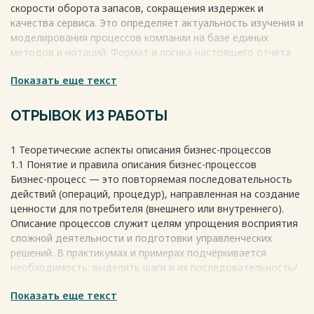
скорости оборота запасов, сокращения издержек и
качества сервиса. Это определяет актуальность изучения и
моделирования процессов компании на базе единых
методов и нотаций. Формат и логика настоящего отчёта
соответствуют структуре, закреплённой в методических
Показать еще текст
указаниях и продемонстрированной в примерах отчётов по
ознакомительной практике.
Задачи учебной (ознакомительной) практики:
ОТРЫВОК ИЗ РАБОТЫ
– изучить теоретические основы описания бизнес-
1 Теоретические аспекты описания бизнес-процессов
процессов;
1.1 Понятие и правила описания бизнес-процессов
– практически выполнить анализ и моделирование бизнес-
Бизнес-процесс — это повторяемая последовательность
процессов ООО «Турон»;
действий (операций, процедур), направленная на создание
– разработать рекомендации по совершенствованию
ценности для потребителя (внешнего или внутреннего).
бизнес-процессов ООО «Турон».
Описание процессов служит целям упрощения восприятия
сложной деятельности и подготовки управленческих
Объектом исследования являются бизнес-процессы ООО
решений. В практикумах и примерах подчёркивается
«Турон».
необходимость: выделять шаги и их последовательность/
Предметом исследования является анализ и
тайминг; фиксировать исполнителей (роли); указывать
моделирование бизнес-процессов ООО «Турон».
Показать еще текст
сопутствующие документы/системы/потоки;
формулировать результаты и требования к ним;