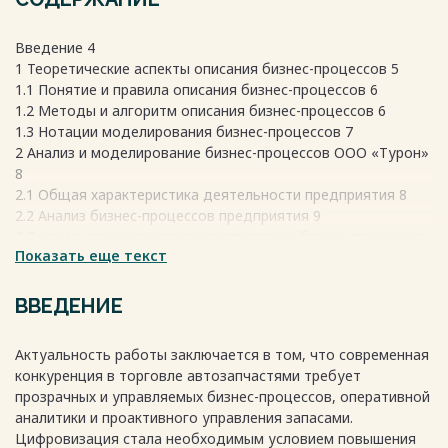
Введение 4
1 Теоретические аспекты описания бизнес-процессов 5
1.1 Понятие и правила описания бизнес-процессов 6
1.2 Методы и алгоритм описания бизнес-процессов 6
1.3 Нотации моделирования бизнес-процессов 7
2 Анализ и моделирование бизнес-процессов ООО «Турон»
8
2.1 Общая характеристика деятельности предприятия 8
2.2 Анализ бизнес-процессов предприятия 9
3 Рекомендации по совершенствованию бизнес-процессов
Показать еще текст
ООО «Турон» 16
3.1 Выбор метода и этапы совершенствования бизнес-
процессов 16
ВВЕДЕНИЕ
3.2 Направления совершенствования бизнес - процессов 19
Заключение 22
Актуальность работы заключается в том, что современная
Список литературы 24
конкуренция в торговле автозапчастями требует
прозрачных и управляемых бизнес-процессов, оперативной
аналитики и проактивного управления запасами.
Весь текст будет доступен
после покупки
Цифровизация стала необходимым условием повышения