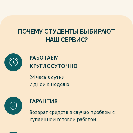
7. Глоссарий процессного управления. Декомпозиция //
7. оформить табличное описание;
ПитерСофт – 2020. [Электронный ресурс]. – URL:
8. построить графическую модель (BPMN 2.0).
https://piter-
Для аналитической части применяются: матрицы
soft.ru/knowledge/glossary/process/dekompozitsiya.html (дата
приоритизации (в т.ч. по важности/проблемности/
обращения: 03.05.2024).
изменяемости, RICE), сравнение AS-IS/TO-BE, а также
ПОЧЕМУ СТУДЕНТЫ ВЫБИРАЮТ
декомпозиция процессов. Эти подходы использованы в
Весь текст будет доступен
после покупки
НАШ СЕРВИС?
ранее подготовленных работах по ООО «Турон» и
соответствуют требованиям к аналитическому разделу
отчёта.
РАБОТАЕМ
Весь текст будет доступен
после покупки
КРУГЛОСУТОЧНО
24 часа в сутки
7 дней в неделю
ГАРАНТИЯ
Возврат средств в случае проблем с
купленной готовой работой