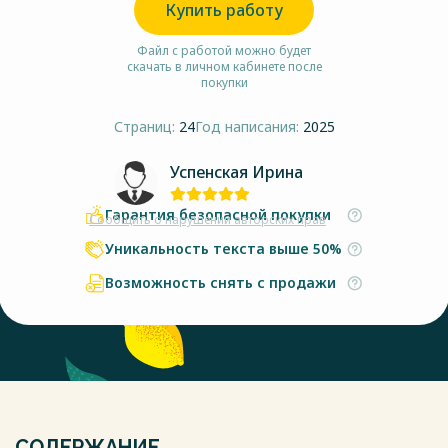
Купить работу
Файл с работой можно будет
скачать в личном кабинете после
покупки
Страниц:
24
Год написания:
2025
Успенская Ирина
Гарантия безопасной покупки
Сообщить о нарушении авторских прав
Уникальность текста выше 50%
Возможность снять с продажи
СОДЕРЖАНИЕ