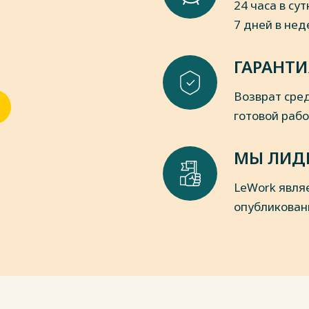
24 часа в сут
ципальных) учреждений и
7 дней в не
14.09.2020) [Электронный ресурс] //
http://www.consultant.ru/.
ГАРАНТИ
0 № 174н «Об утверждении Плана
х учреждений и Инструкции по его
Возврат сред
ронный ресурс] // Консультант Плюс:
nt.ru/.
готовой раб
0 № 162н «Об утверждении Плана
по его применению» (ред. от
МЫ ЛИД
ультант Плюс: URL: – Режим доступа:
LeWork явля
 № 180н «Об утверждении Указаний о
опубликован
ификации Российской Федерации»
] // Консультант Плюс: URL: – Режим
15 № 52н «Об утверждении форм
ров бухгалтерского учета,
й власти (государственными