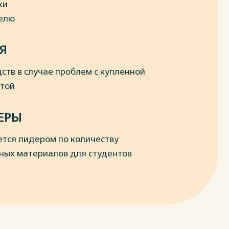
ки
делю
Я
ств в случае проблем с купленной
отой
ЕРЫ
ется лидером по количеству
ных материалов для студентов