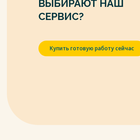
ВЫБИРАЮТ НАШ
академий наук, государственных (муни
Инструкции по его применению» (ред. от 
СЕРВИС?
Консультант Плюс: URL: – Режим доступа: 
7. Приказ Минфина России от 16.12.201
счетов бухгалтерского учета бюджетны
применению» (ред. от 30.10.2020) [Элект
Купить готовую работу сейчас
URL: – Режим доступа: http://www.consulta
8. Приказ Минфина России от 06.12.201
счетов бюджетного учета и Инструкции 
28.10.2020) [Электронный ресурс] // Конс
http://www.consultant.ru/.
9. Приказ Минфина России от 21.12.2011
порядке применения бюджетной класс
(ред. от 13.12.2012) [Электронный ресурс
доступа: http://www.consultant.ru/.
10. Приказ Минфина России от 30.03.20
первичных учетных документов и регист
применяемых органами государственно