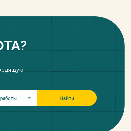
ОТА?
дходящую
 работы
Найти