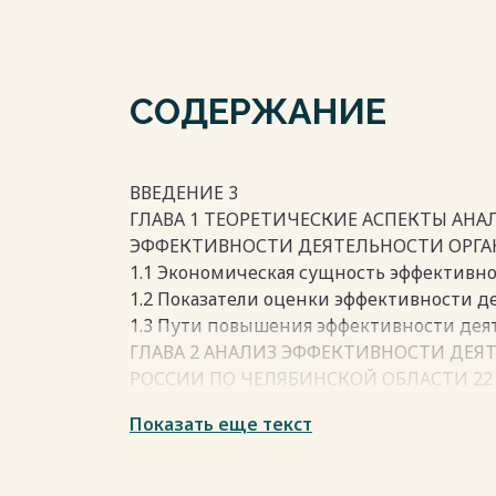
СОДЕРЖАНИЕ
ВВЕДЕНИЕ 3
ГЛАВА 1 ТЕОРЕТИЧЕСКИЕ АСПЕКТЫ АН
ЭФФЕКТИВНОСТИ ДЕЯТЕЛЬНОСТИ ОРГА
1.1 Экономическая сущность эффективно
1.2 Показатели оценки эффективности д
1.3 Пути повышения эффективности дея
ГЛАВА 2 АНАЛИЗ ЭФФЕКТИВНОСТИ ДЕЯ
РОССИИ ПО ЧЕЛЯБИНСКОЙ ОБЛАСТИ 22
2.1 Организационно-экономическая хар
Показать еще текст
по Челябинской области 22
2.2 Анализ финансового состояния ФКУ 
области 29