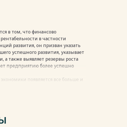
 ФКУ ИК-2 ГУФСИН России по
ОСТИ ДЕЯТЕЛЬНОСТИ ФКУ ИК-2
АСТИ 46
ивности деятельности ФКУ ИК-2
ся в том, что финансово
 46
 рентабельности в частности
ых мероприятий 52
нций развития, он призван указать
шего успешного развития, указывает
В 62
, а также выявляет резервы роста
………………………...68
ляет предприятию более успешно
 экономики появляется все больше и
пки
ие стремится, получить как можно
атах. Для обеспечения
телю следует глубоко анализировать
е внутри своего предприятия.
ии прибыли, возможно, только при
ТЫ
ии деятельности предприятия.