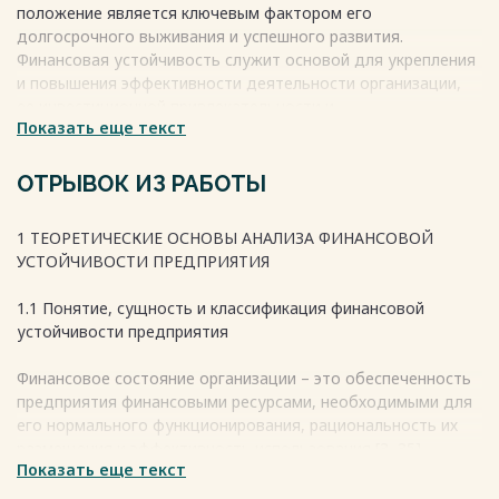
положение является ключевым фактором его
долгосрочного выживания и успешного развития.
Финансовая устойчивость служит основой для укрепления
и повышения эффективности деятельности организации,
ее инвестиционной привлекательности и
Показать еще текст
кредитоспособности. Поэтому анализ и оценка
финансовой устойчивости представляют собой не просто
формальную процедуру, а насущную необходимость для
ОТРЫВОК ИЗ РАБОТЫ
принятия обоснованных управленческих решений.
Весь текст будет доступен
после покупки
1 ТЕОРЕТИЧЕСКИЕ ОСНОВЫ АНАЛИЗА ФИНАНСОВОЙ
УСТОЙЧИВОСТИ ПРЕДПРИЯТИЯ
1.1 Понятие, сущность и классификация финансовой
устойчивости предприятия
Финансовое состояние организации – это обеспеченность
предприятия финансовыми ресурсами, необходимыми для
его нормального функционирования, рациональность их
размещения и эффективность использования [3, 35].
Показать еще текст
Под платежеспособностью понимается способность
отрасли полностью выполнять свои платежные