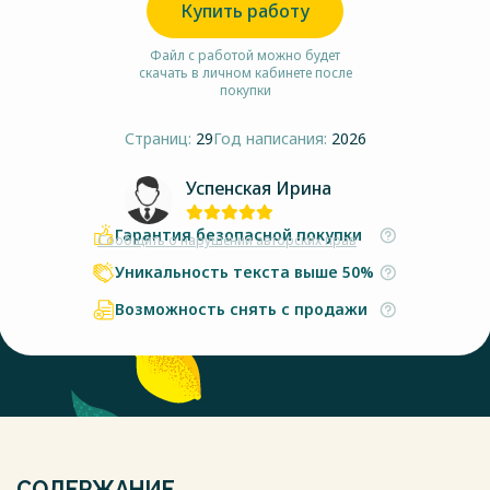
Купить работу
Файл с работой можно будет
скачать в личном кабинете после
покупки
Страниц:
29
Год написания:
2026
Успенская Ирина
Гарантия безопасной покупки
Сообщить о нарушении авторских прав
Уникальность текста выше 50%
Возможность снять с продажи
СОДЕРЖАНИЕ