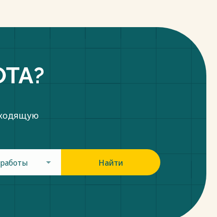
ОТА?
дходящую
 работы
Найти