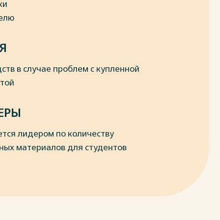
ки
делю
Я
ств в случае проблем с купленной
отой
ЕРЫ
ется лидером по количеству
ных материалов для студентов