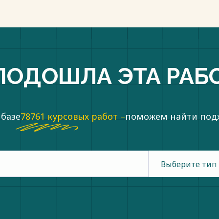
ПОДОШЛА ЭТА РАБ
 базе
78761 курсовых работ –
поможем найти по
Выберите тип