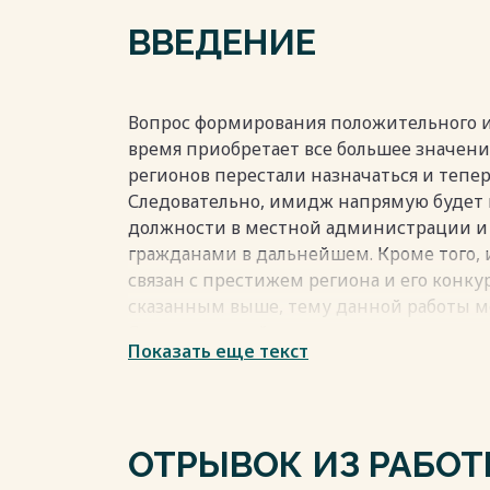
3.1. План мероприятий по развитию им
ВВЕДЕНИЕ
Смоленска 58
3.2. Оценка эффективности предложенн
ЗАКЛЮЧЕНИЕ 64
СПИСОК ИСПОЛЬЗОВАННЫХ ИСТОЧНИКО
Вопрос формирования положительного и
ПРИЛОЖЕНИЯ 74
время приобретает все большее значение,
регионов перестали назначаться и тепе
Следовательно, имидж напрямую будет 
должности в местной администрации и н
Весь текст будет доступен
после поку
гражданами в дальнейшем. Кроме того,
связан с престижем региона и его конку
сказанным выше, тему данной работы мо
Стратегической целью градостроительно
Показать еще текст
создание совокупных материально-прос
обеспечивающих экологическую безопас
культурного наследия, а также устойчив
планировании развития города необход
ОТРЫВОК ИЗ РАБО
интересов людей, не забывая о долгосро