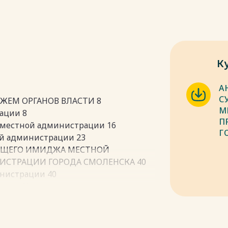
К
А
С
ЖЕМ ОРГАНОВ ВЛАСТИ 8
М
ации 8
П
 местной администрации 16
Г
ой администрации 23
УЮЩЕГО ИМИДЖА МЕСТНОЙ
СТРАЦИИ ГОРОДА СМОЛЕНСКА 40
инистрации 40
ации 41
й администрации 45
ПО РАЗВИТИЮ ИМИДЖА
58