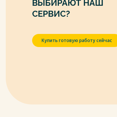
ВЫБИРАЮТ НАШ
эффективности деятельности органов м
округов и муниципальных районов».
СЕРВИС?
11. Устав города Смоленска. Принят реш
городского Совета III созыва от 28.10.2005
12. Постановление Администрации города
«Об утверждении концепции информа
Купить готовую работу сейчас
города Смоленска».
Весь текст будет доступен
после поку