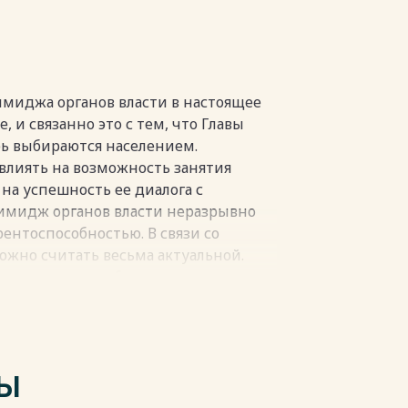
иджа Администрации города
ых мероприятий 60
В 68
миджа органов власти в настоящее
 и связанно это с тем, что Главы
рь выбираются населением.
влиять на возможность занятия
а успешность ее диалога с
пки
 имидж органов власти неразрывно
рентоспособностью. В связи со
жно считать весьма актуальной.
го развития любого региона является
транственных условий,
ность и качество жизни, сохранение
ость развития экономики. При
имо исходить из приоритета
ТЫ
чных интересах общества.