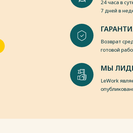
24 часа в сут
естного самоуправления городских
7 дней в не
ением 17-й сессии Смоленского
ГАРАНТИ
 № 164.
 Смоленска от 1.04.2013 N 589-адм
Возврат сред
ционной политики Администрации
готовой раб
пки
МЫ ЛИД
LeWork явля
опубликован