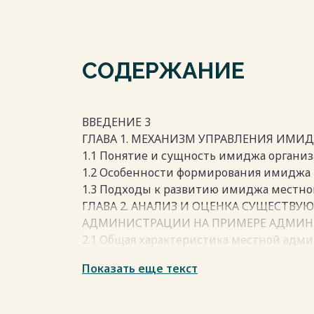
СОДЕРЖАНИЕ
ВВЕДЕНИЕ 3
ГЛАВА 1. МЕХАНИЗМ УПРАВЛЕНИЯ ИМИД
1.1 Понятие и сущность имиджа организ
1.2 Особенности формирования имиджа
1.3 Подходы к развитию имиджа местн
ГЛАВА 2. АНАЛИЗ И ОЦЕНКА СУЩЕСТВ
АДМИНИСТРАЦИИ НА ПРИМЕРЕ АДМИНИ
2.1 Общая характеристика местной адм
2.2 Оценка имиджа местной администр
Показать еще текст
2.3 Проблемы развития имиджа местно
ГЛАВА 3. РАЗРАБОТКА ПРЕДЛОЖЕНИЙ 
АДМИНИСТРАЦИИ ГОРОДА СМОЛЕНСКА 