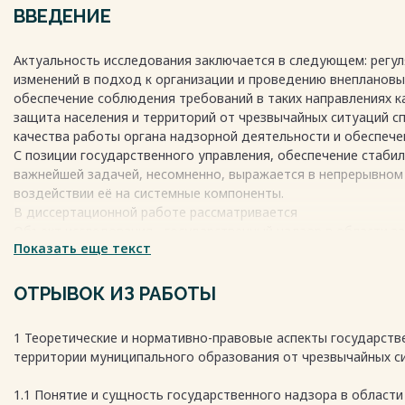
Башкортостан…………………………………………………………………………….3
ВВЕДЕНИЕ
2.2 Направления деятельности Давлекановского межрайонно
профилактической работы Главного управления МЧС России 
Актуальность исследования заключается в следующем: регул
Башкортостан………………………………………………………………46
изменений в подход к организации и проведению внеплановы
2.3 Оценка взаимодействия Давлекановского межрайонного 
обеспечение соблюдения требований в таких направлениях к
профилактической работы Главного управления МЧС России 
защита населения и территорий от чрезвычайных ситуаций 
самоуправления МР Давлекановский район РБ………………
качества работы органа надзорной деятельности и обеспече
3. Разработка рекомендаций по совершенствованию региона
С позиции государственного управления, обеспечение стаби
населения и территории от чрезвычайных ситуаций в МР Да
важнейшей задачей, несомненно, выражается в непрерывном
3.1 Проблемы и недостатки в деятельности Давлекановског
воздействии её на системные компоненты.
профилактической работы Главного управления МЧС России 
В диссертационной работе рассматривается
Башкортостан……………………………………………….......76
Объект исследования - государственный надзор в области з
3.2 Предложения по повышению эффективности региональног
Показать еще текст
образования
населения и территории от чрезвычайных ситуаций в МР Дав
Предмет исследования – анализ и совершенствование регион
Башкортостан…………………………………….78
защиты населения и территории от чрезвычайных ситуаций в
ОТРЫВОК ИЗ РАБОТЫ
Заключение……………………………………………………………………………….85
Башкортостан
Список использованных источников……………………………………………......
Цель – провести анализ регионального государственного над
1 Теоретические и нормативно-правовые аспекты государств
чрезвычайных ситуаций в МР Давлекановский район Республ
Весь текст будет доступен
после покупки
территории муниципального образования от чрезвычайных с
его совершенствованию.
1.1 Понятие и сущность государственного надзора в област
Весь текст будет доступен
после покупки