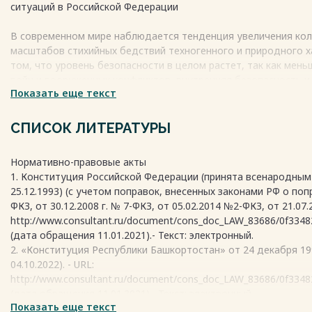
ситуаций в Российской Федерации
В современном мире наблюдается тенденция увеличения кол
масштабов стихийных бедствий техногенного и природного х
том, что уровень безопасности в целом растет, так как мен
войн и вооруженных конфликтов, внутренняя безопасность и
Показать еще текст
становятся все более актуальными. Они оказывают значител
экономику страны, а также на качество жизни населения. Об
безопасного существования является одним из многих важн
СПИСОК ЛИТЕРАТУРЫ
показателей качества жизни и здоровья, комфортной окруж
обитания, защиты от различного рода опасностей и угроз.
Нормативно-правовые акты
Чрезвычайная ситуация– это обстановка на определенной те
1. Конституция Российской Федерации (принята всенародным 
опасного природного явления, катастрофы, стихийного или и
25.12.1993) (с учетом поправок, внесенных законами РФ о поп
за собой человеческие жертвы, ущерб здоровью людей или 
ФКЗ, от 30.12.2008 г. № 7-ФКЗ, от 05.02.2014 №2-ФКЗ, от 21.07.
материальные потери и нарушение условий жизнедеятельнос
http://www.consultant.ru/document/cons_doc_LAW_83686/0f334
Чрезвычайной ситуации предшествует возникновение источн
(дата обращения 11.01.2021).- Текст: электронный.
явления, аварии или опасного техногенного происшествия, 
2. «Конституция Республики Башкортостан» от 24 декабря 1993 г
людей, сельскохозяйственных растений и животных, а также
04.10.2022). - URL:
http://www.consultant.ru/document/cons_doc_LAW_83686/0f334
Весь текст будет доступен
после покупки
(дата обращения 11.01.2021).- Текст: электронный.
Показать еще текст
3. Кодекс Российской Федерации об административных правона