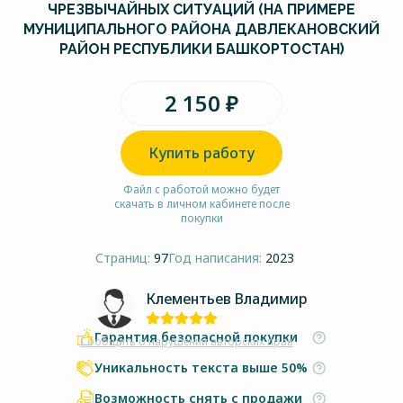
ЧРЕЗВЫЧАЙНЫХ СИТУАЦИЙ (НА ПРИМЕРЕ
МУНИЦИПАЛЬНОГО РАЙОНА ДАВЛЕКАНОВСКИЙ
РАЙОН РЕСПУБЛИКИ БАШКОРТОСТАН)
2 150 ₽
Купить работу
Файл с работой можно будет
скачать в личном кабинете после
покупки
Страниц:
97
Год написания:
2023
Клементьев Владимир
Гарантия безопасной покупки
Сообщить о нарушении авторских прав
Уникальность текста выше 50%
Возможность снять с продажи