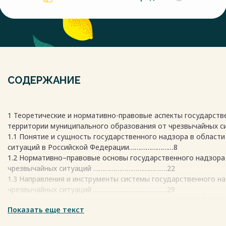
СОДЕРЖАНИЕ
1 Теоретические и нормативно-правовые аспекты государств
территории муниципального образования от чрезвычай
1.1 Понятие и сущность государственного надзора в област
ситуаций в Российской Федерации……………………8
1.2 Нормативно–правовые основы государственного надзора 
чрезвычайных ситуаций ………………………………….22
1.3 Направления и инструменты системы государственного н
чрезвычайных ситуаций ………………………………….29
2 Анализ регионального государственного надзора в област
Показать еще текст
ситуаций в МР Давлекановский район Республики Башк
2.1 Характеристика состояния ГО и ЧС МР Давлекановский ра