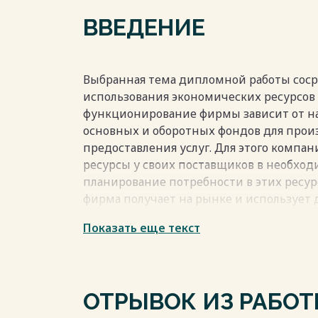
2.3 Разработка мероприятий по соверше
ВВЕДЕНИЕ
поставщиками ООО «Речсервис»…………
ЗАКЛЮЧЕНИЕ……………………………………………………
СПИСОК ИСПОЛЬЗОВАННЫХ ИСТОЧНИКОВ 
Весь текст будет доступен
после поку
Выбранная тема дипломной работы соср
использования экономических ресурсов
функционирование фирмы зависит от на
основных и оборотных фондов для прои
предоставления услуг. Для этого компа
ресурсы у своих поставщиков в необход
планирование потребности в этих ресурс
фирма получает на рынке и использует 
продукции. Каждая фирма прибегает к с
Показать еще текст
покупке дополнительных ресурсов для 
Для эффективности производства и удов
товары и услуги, задача фирмы - перс
ресурсов. Фирма должна выбирать опти
ОТРЫВОК ИЗ РАБО
прибыли и максимального выигрыша.
Весь текст будет доступен
после поку