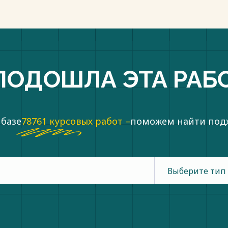
ПОДОШЛА ЭТА РАБ
 базе
78761 курсовых работ –
поможем найти по
Выберите тип