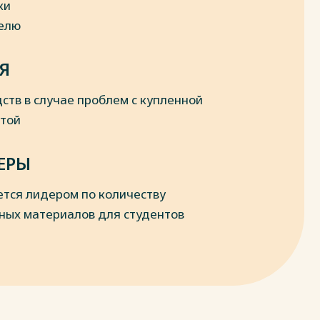
ки
делю
Я
ств в случае проблем с купленной
отой
ЕРЫ
ется лидером по количеству
ных материалов для студентов