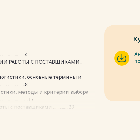
К
А
…………….….4
п
ИИ РАБОТЫ С ПОСТАВЩИКАМИ...
 логистики, основные термины и
………………….8
истики, методы и критерии выбора
…………………..17
оты с поставщиками………..….28
ОСТАВЩИКАМИ НА ПРИМЕРЕ ООО
…..………35
теристика ООО «Речсервис»....35
 на предприятии .................41