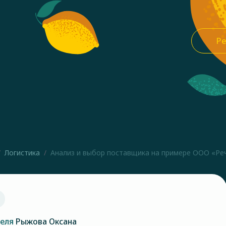
Ре
Логистика
Анализ и выбор поставщика на примере ООО «Речс
теля
Рыжова Оксана