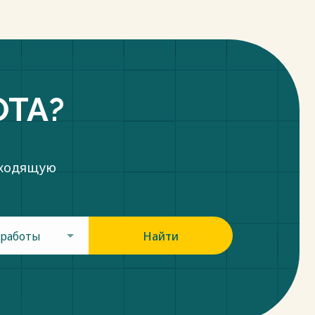
ОТА?
дходящую
 работы
Найти