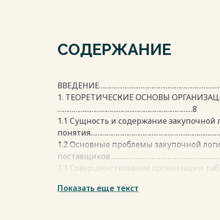
СОДЕРЖАНИЕ
ВВЕДЕНИЕ……………………………………………………………
1. ТЕОРЕТИЧЕСКИЕ ОСНОВЫ ОРГАНИЗАЦ
…………………………………………………………………8
1.1 Сущность и содержание закупочной
понятия………………………………………………………………
1.2 Основные проблемы закупочной лог
поставщиков………………………………………………………
1.3 Совершенствование организации раб
2. АНАЛИЗ ОРГАНИЗАЦИИ РАБОТЫ С П
Показать еще текст
«РЕЧСЕРВИС»……………………………………………..………
2.1 Организационно-экономическая харак
2.2 Оценка организации закупочной логистики