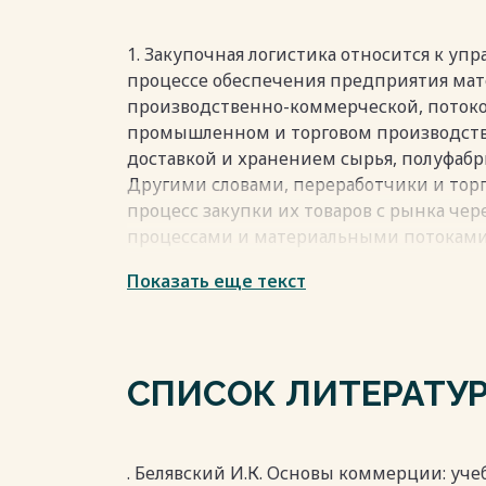
1. Закупочная логистика относится к у
процессе обеспечения предприятия мат
производственно-коммерческой, потоко
промышленном и торговом производстве
доставкой и хранением сырья, полуфабр
Другими словами, переработчики и тор
процесс закупки их товаров с рынка че
процессами и материальными потоками
Показать еще текст
Закупочная логистика включает в себя п
комплектующих и запасных частей с рын
В других странах данная сфера деятельн
purchasing/procurement, то есть управл
СПИСОК ЛИТЕРАТУ
отечественной практике это область до 
техническим снабжением или товаросн
она затрагивает все больше процессов и 
закупочная логистика.
. Белявский И.К. Основы коммерции: учебн