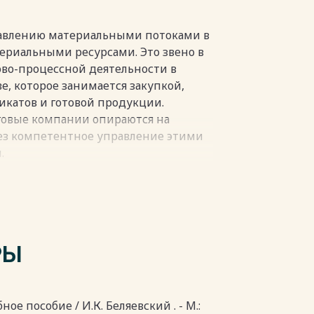
правлению материальными потоками в
ериальными ресурсами. Это звено в
во-процессной деятельности в
, которое занимается закупкой,
икатов и готовой продукции.
говые компании опираются на
рез компетентное управление этими
.
роцесс движения сырья, материалов,
ка закупок до складов предприятия.
ости называется
ение закупками или снабжением. В
РЫ
сих пор называется материально-
абжением. Однако в последние годы
уже стала определяться как
ое пособие / И.К. Беляевский . - М.: