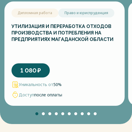
времени, обеспечивая постоянное качество и оптимизация
процесса кормления.
Дипломная работа
Право и юриспруденция
Рисунок 1 - Мойка для коров
УТИЛИЗАЦИЯ И ПЕРЕРАБОТКА ОТХОДОВ
ПРОИЗВОДСТВА И ПОТРЕБЛЕНИЯ НА
Конструкция стойловых мест должна обеспечивать корове
ПРЕДПРИЯТИЯХ МАГАДАНСКОЙ ОБЛАСТИ
пространство для комфортного отдыха и свободы
движений. Покрытия пола, помимо разнообразных
комбинаций глубоких подстилок, может быть
оборудовано современным долгосрочным покрытием,
которое позволяет экономить на обслуживании. Например,
1 080
₽
для стойла, для коров и нетелей, из полиуретана,
Animatress I, стандартных размеров 50 мм х 1000 мм х 1800
Уникальность от
50%
мм, Поверх нее укладывается резиновое покрытие
толщиной 3 мм, которое полностью закрывает подкладку
Доступ
после оплаты
по всей длине пролета стойла. Производитель гарантирует
долгий срок службы, до 30 лет, и комфорт для животных.
Весь текст будет доступен
после покупки