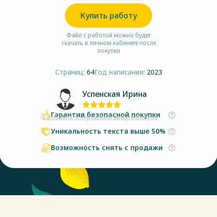
Купить работу
Файл с работой можно будет
скачать в личном кабинете после
покупки
Страниц:
64
Год написания:
2023
Успенская Ирина
Гарантия безопасной покупки
Сообщить о нарушении авторских прав
Уникальность текста выше 50%
Возможность снять с продажи