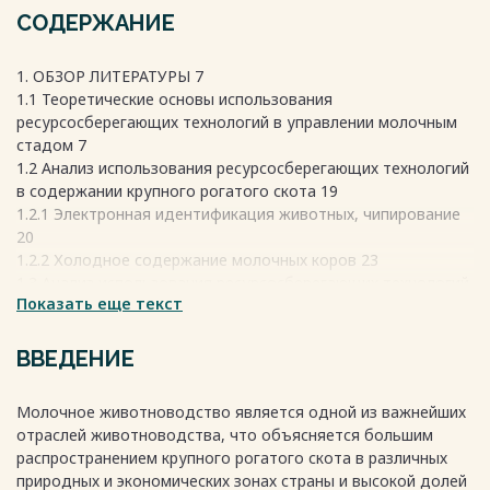
СОДЕРЖАНИЕ
1. ОБЗОР ЛИТЕРАТУРЫ 7
1.1 Теоретические основы использования
ресурсосберегающих технологий в управлении молочным
стадом 7
1.2 Анализ использования ресурсосберегающих технологий
в содержании крупного рогатого скота 19
1.2.1 Электронная идентификация животных, чипирование
20
1.2.2 Холодное содержание молочных коров 23
1.3 Анализ использования ресурсосберегающих технологий
Показать еще текст
в кормлении молочного скота 28
1.4 Современное доильное оборудование и техника доения
31
ВВЕДЕНИЕ
1.5 Информационные технологии в молочном
скотоводстве 36
Молочное животноводство является одной из важнейших
1.5.1 Компьютерная программа «СЕЛЭКС. Молочный скот»
отраслей животноводства, что объясняется большим
37
распространением крупного рогатого скота в различных
2. МАТЕРИАЛЫ И МЕТОДЫ ИССЛЕДОВАНИЯ 41
природных и экономических зонах страны и высокой долей
3. РЕЗУЛЬТАТЫ СОБСТВЕННЫХ ИССЛЕДОВАНИЙ 42