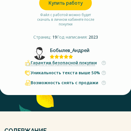
Купить работу
Файл с работой можно будет
скачать в личном кабинете после
покупки
Страниц:
19
Год написания:
2023
Бобылев_Андрей
Гарантия безопасной покупки
Сообщить о нарушении авторских прав
Уникальность текста выше 50%
Возможность снять с продажи
СОДЕРЖАНИЕ