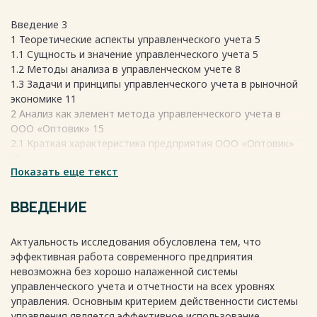
Введение 3
1 Теоретические аспекты управленческого учета 5
1.1 Сущность и значение управленческого учета 5
1.2 Методы анализа в управленческом учете 8
1.3 Задачи и принципы управленческого учета в рыночной
экономике 11
2 Анализ как элемент метода управленческого учета в
ООО «Оптовик» 15
2.1 Краткая характеристика предприятия ООО «Оптовик»
15
Показать еще текст
2.2 Анализ организации учета на предприятии ООО
«Оптовик» 21
2.3 Совершенствование организация управленческого
ВВЕДЕНИЕ
учета на предприятии ООО «Оптовик» 26
Заключение 31
Актуальность исследования обусловлена тем, что
Список использованных источников 33
эффективная работа современного предприятия
невозможна без хорошо налаженной системы
Весь текст будет доступен
после покупки
управленческого учета и отчетности на всех уровнях
управления. Основным критерием действенности системы
управления является эффективное использование