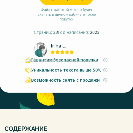
Файл с работой можно будет
скачать в личном кабинете после
покупки
Страниц:
33
Год написания:
2023
Irina L.
Гарантия безопасной покупки
Сообщить о нарушении авторских прав
Уникальность текста выше 50%
Возможность снять с продажи
СОДЕРЖАНИЕ