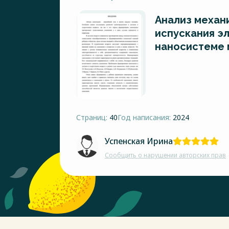
Анализ механ
испускания э
наносистеме 
Страниц:
40
Год написания:
2024
Успенская Ирина
Сообщить о нарушении авторских прав