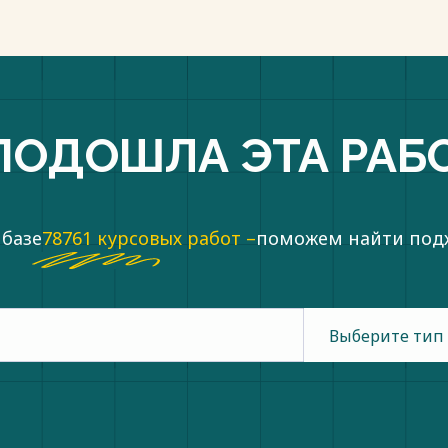
ПОДОШЛА ЭТА РАБ
 базе
78761 курсовых работ –
поможем найти по
Выберите тип