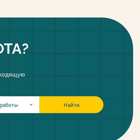
ОТА?
дходящую
 работы
Найти