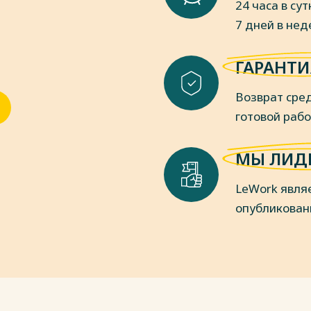
24 часа в сут
7 дней в не
пки
ГАРАНТИ
Возврат сред
готовой раб
МЫ ЛИД
LeWork явля
опубликован