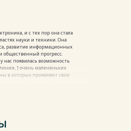
троника, и с тех пор она стала
ластях науки и техники. Она
са, развитие информационных
и общественный прогресс.
у нас появилась возможность
 линии, ) очень малененьких
ны в которых проявляют свои
ссии, задействованный со
ешающее значение для работы
выработки электроэнергии в
электродинамических тросах или
 дать новый толчок в развитии
ТЫ