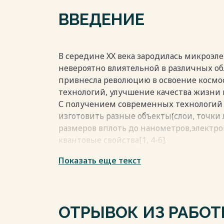
ВВЕДЕНИЕ
В середине ХХ века зародилась микроэлек
невероятно влиятельной в различных об
привнесла революцию в освоение космо
технологий, улучшение качества жизни 
С получением современных технологий 
изготовить разные объекты(слои, точки
размеров вплоть до нанометров,электро
квантовые свойства[1, 4-6].
Именно процесс термоэлектронной эми
Показать еще текст
структурами таких габаритов, имеет р
различных электронных устройств для 
термоэлектронных преобразователях и 
охлаждения. Данный материал способен
ОТРЫВОК ИЗ РАБО
современной физики.