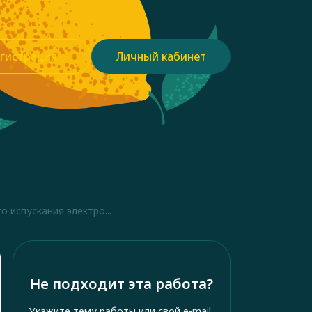
гистрация
Личный кабинет
 испускания электро...
Не подходит эта работа?
Укажите тему работы или свой e-mail,