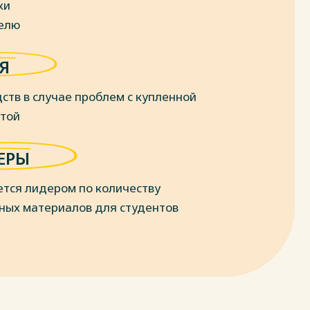
ки
делю
Я
ств в случае проблем с купленной
отой
ЕРЫ
ется лидером по количеству
ных материалов для студентов