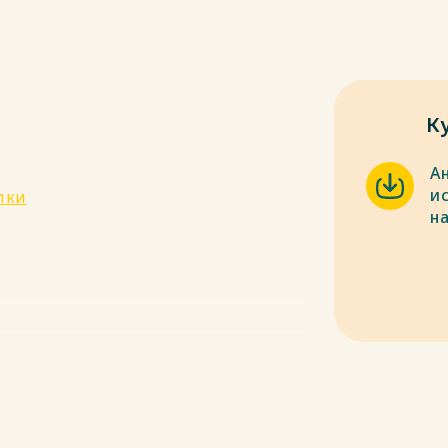
К
А
и
пки
н