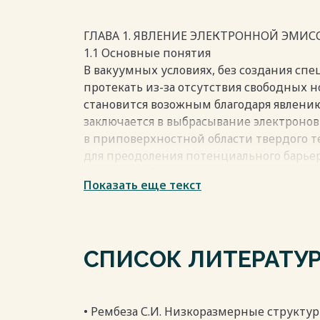
Весь текст будет доступен
после поку
ГЛАВА 1. ЯВЛЕНИЕ ЭЛЕКТРОННОЙ ЭМИС
1.1 Основные понятия
В вакуумных условиях, без создания спе
протекать из-за отсутствия свободных н
становится возожным благодаря явлени
заключается в выбрасывание электронов
в приповерхностной области твердого т
для преодоления потенциального барьер
вакуум", либо внешнее электрическое п
Показать еще текст
некоторых электронов.
Эектронная эмиссия может проявиться п
твердое тело. При тепловом движении э
,создавая на покрытие индуцированный
СПИСОК ЛИТЕРАТУ
противоположный знак.Вследвие чего,по
изображения, и она будет равна силе п
иэлектроном.Эта сила пытается вернуть 
преодоления необходима работа выхода.
• Рембеза С.И. Низкоразмерные структу