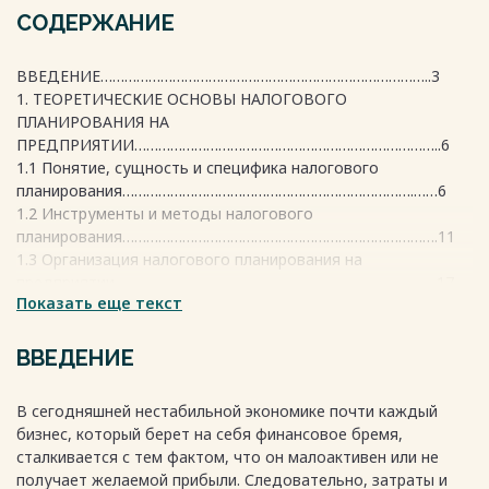
СОДЕРЖАНИЕ
ВВЕДЕНИЕ………………………………………………………………………..3
1. ТЕОРЕТИЧЕСКИЕ ОСНОВЫ НАЛОГОВОГО
ПЛАНИРОВАНИЯ НА
ПРЕДПРИЯТИИ…………………………………………………………………..6
1.1 Понятие, сущность и специфика налогового
планирования……………………………………………………………….……6
1.2 Инструменты и методы налогового
планирования…………………………………………………………………….11
1.3 Организация налогового планирования на
предприятии……………………………………………………………………...17
Показать еще текст
2. АНАЛИЗ НАЛОГОВОГО ПЛАНИРОВАНИЯ НА ПРИМЕРЕ
ООО «СЕРВИС-МОНТАЖ,
НАЛАДКА»……………………………………………25
ВВЕДЕНИЕ
2.1 Организационно-экономическая характеристика ООО
«Сервис-монтаж,
В сегодняшней нестабильной экономике почти каждый
наладка»………………………………………………………………..25
бизнес, который берет на себя финансовое бремя,
2.2 Процедура налогового планирования и налоги,
сталкивается с тем фактом, что он малоактивен или не
уплачиваемые в
получает желаемой прибыли. Следовательно, затраты и
организации………………………………………………………………………31