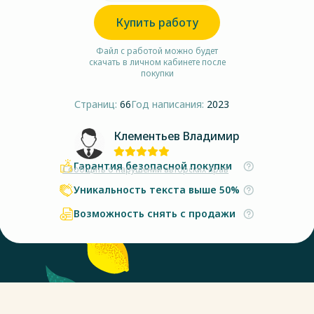
Купить работу
Файл с работой можно будет
скачать в личном кабинете после
покупки
Страниц:
66
Год написания:
2023
Клементьев Владимир
Гарантия безопасной покупки
Сообщить о нарушении авторских прав
Уникальность текста выше 50%
Возможность снять с продажи