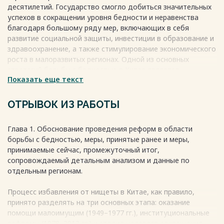
десятилетий. Государство смогло добиться значительных
успехов в сокращении уровня бедности и неравенства
благодаря большому ряду мер, включающих в себя
развитие социальной защиты, инвестиции в образование и
здравоохранение, а также стимулирование экономического
роста в малоразвитых регионах. Одной из основных
стратегий борьбы с бедностью в Китае является
Показать еще текст
программа «Сельская революция», которая направлена на
содействие развитию сельских районов и улучшению жизни
и условий труда крестьян. Путем инвестиций в сельское
ОТРЫВОК ИЗ РАБОТЫ
хозяйство, создания новых рабочих мест и обеспечения
доступа к образованию и здравоохранению,
Глава 1. Обоснование проведения реформ в области
правительство Китая стремится уменьшить разрыв между
борьбы с бедностью, меры, принятые ранее и меры,
городом и деревней и обеспечить равные возможности
принимаемые сейчас, промежуточный итог,
для всех граждан. Кроме того, Китай активно развивает
сопровождаемый детальным анализом и данные по
социальную защиту, включая программы по
отдельным регионам.
предоставлению пособий по безработице, пенсионные
выплаты и медицинское страхование. Эти меры направлены
Процесс избавления от нищеты в Китае, как правило,
на улучшение социального благосостояния населения и
принято разделять на три основных этапа: оказание
снижение уровня неравенства в обществе. Важным
помощи малоимущим (1949–1977 гг.), институциональные
элементом социально-экономической политики Китая
реформы (1978–2012 гг.) и стадия целевого сокращения