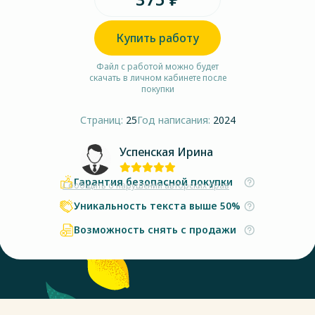
Купить работу
Файл с работой можно будет
скачать в личном кабинете после
покупки
Страниц:
25
Год написания:
2024
Успенская Ирина
Гарантия безопасной покупки
Сообщить о нарушении авторских прав
Уникальность текста выше 50%
Возможность снять с продажи