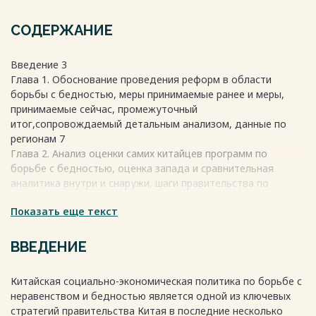
СОДЕРЖАНИЕ
Введение 3
Глава 1. Обоснование проведения реформ в области
борьбы с бедностью, меры принимаемые ранее и меры,
принимаемые сейчас, промежуточный
итог,сопровождаемый детальным анализом, данные по
регионам 7
Глава 2. Анализ оценки самих китайцев программ по
борьбе с бедностью, оценка запада и сравнительная
аналитика внутри и снаружи, шаги правительства по
сглаживанию углов 15
Показать еще текст
Заключение 23
Список литературы 25
ВВЕДЕНИЕ
Весь текст будет доступен
после покупки
Китайская социально-экономическая политика по борьбе с
неравенством и бедностью является одной из ключевых
стратегий правительства Китая в последние несколько