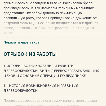
применилось в Голландии в XI веке. Распиловка бревен
нагрузка………………………………..18
производилось на так называемых пильных мельницах,
2.3 Безопасность объекта. Производственная
представлявших собой довольно примитивную
безопасность на Сухонском
лесопильную раму, которая приводилась в движение от
ЦБК…………………………………………………………………..21
ветряной мельницы. Несколько позднее стал внедряться
3 МЕРОПРИЯТИЯ ПО СНИЖЕНИЮ СТЕПЕНИ РИСКА
привод лесопильных рам непосредственно от водяных
2.4 Предложения по формированию программы снижения
колес
рисков…25
Обработка дерева является достаточно сложным
ЗАКЛЮЧЕНИЕ………………………………………………………………...29
Показать еще текст
процессом, определяющимся сохранением в изделиях
СПИСОК ИСПОЛЬЗОВАННЫХ
трансформационного цвета, величины и нужной
ИСТОЧНИКОВ……………………………………31
конфигурации деревянных деталей в зависимости от
ОТРЫВОК ИЗ РАБОТЫ
Весь текст будет доступен
после покупки
пород дерева.
Периодически проводимые выставки по деревообработке
1 ИСТОРИЯ ВОЗНИКНОВЕНИЯ И РАЗВИТИЯ
демонстрируют большое разнообразное оборудования и
ДЕРЕВООБРАБОТКИ, ВИДЫ ДЕРЕВООБРАБАТЫВАЮЩИХ
материалов предназначенных для оцилиндровки бревна,
ЦЕХОВ И ОСНОВНЫЕ ОПЕРАЦИИ ПО ЛЕСОПИЛКЕ
производства мебели, постройки деревянных домов и
иных отраслей деревообработки.
1.1 ИСТОРИЯ ВОЗНИКНОВЕНИЯ И РАЗВИТИЯ
Оборудование по деревообработке может представиться
ДЕРЕВООБРАБОТКИ
в виде специализированных линий, например оборудования
по укладке и транспортировке плит, специальные
Процесс деревообработка в самом начале своего развития
инструменты для облицовывания кромок, разнообразные
представлялась в виде кустарных промыслов с