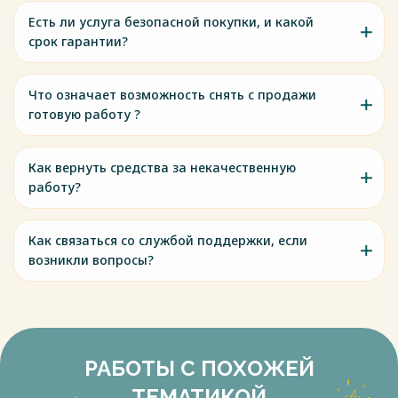
правильного использовании естественного уклона
Есть ли услуга безопасной покупки, и какой
местности. При этом расположение погрузочно-
срок гарантии?
разгрузочных линий должно полностью исключать
потребность в какой-либо дополнительной перегрузке
лесоматериалов в случае их складировании и
Что означает возможность снять с продажи
транспортировании.
готовую работу ?
Весь текст будет доступен
после покупки
Как вернуть средства за некачественную
работу?
Как связаться со службой поддержки, если
возникли вопросы?
РАБОТЫ С ПОХОЖЕЙ
ТЕМАТИКОЙ