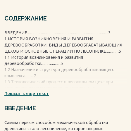
СОДЕРЖАНИЕ
ВВЕДЕНИЕ………………………………………………………………….3
1 ИСТОРИЯ ВОЗНИКНОВЕНИЯ И РАЗВИТИЯ
ДЕРЕВООБРАБОТКИ, ВИДЫ ДЕРЕВООБРАБАТЫВАЮЩИХ
ЦЕХОВ И ОСНОВНЫЕ ОПЕРАЦИИ ПО ЛЕСОПИЛКЕ…………5
1.1 История возникновения и развития
деревообработки………………5
1.2 Назначение и структура деревообрабатывающего
комплекса……..7
1.3 Технологический процесс в лесопильном цехе при
распиловке лесоматериалов на лесопильных
Показать еще текст
рамах………………………………………..12
2 АНАЛИЗ ОПАСНЫХ И ВРЕДНЫЕ ФАКТОРЫ НА
ПРОИЗВОДСТВЕ В СУХОНСКОМ ЦБК» И КОМПЛЕКС МЕР
ВВЕДЕНИЕ
ПО СНИЖЕНИЮ СТЕПЕНИ РИСКА …………………………………...15
2.1 Оценка тяжести и напряженности трудового
Самым первым способом механической обработки
процесса…………...15
древесины стало лесопиление, которое впервые
2.2 Физическая динамическая