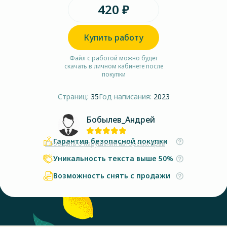
420 ₽
Купить работу
Файл с работой можно будет
скачать в личном кабинете после
покупки
Страниц:
35
Год написания:
2023
Бобылев_Андрей
Гарантия безопасной покупки
Сообщить о нарушении авторских прав
Уникальность текста выше 50%
Возможность снять с продажи