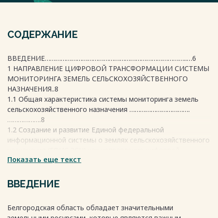
СОДЕРЖАНИЕ
ВВЕДЕНИЕ……………………………………………………………………..…6
1 НАПРАВЛЕНИЕ ЦИФРОВОЙ ТРАНСФОРМАЦИИ СИСТЕМЫ
МОНИТОРИНГА ЗЕМЕЛЬ СЕЛЬСКОХОЗЯЙСТВЕННОГО
НАЗНАЧЕНИЯ..8
1.1 Общая характеристика системы мониторинга земель
сельскохозяйственного назначения …………………………….
……………….8
1.2 Создание и развитие Единой федеральной
информационной системы о землях сельскохозяйственного
назначения (ЕФИС ЗСН) как направление цифровой
Показать еще текст
трансформации отрасли ………………..…….……………………..11
2 ИСПОЛЬЗОВАНИЕ ЗЕМЕЛЬ СЕЛЬСКОХОЗЯЙСТВЕННОГО
НАЗНАЧЕНИЯ В БЕЛГОРОДСКОЙ ОБЛАСТИ …………………….
ВВЕДЕНИЕ
…….24
2.1 Земельный фонд Белгородской области …………………..
Белгородская область обладает значительными
……...…..24
земельными ресурсами, которые являются важным