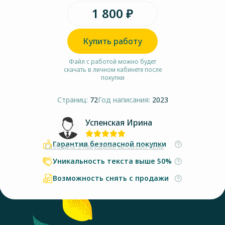
1 800 ₽
Купить работу
Файл с работой можно будет
скачать в личном кабинете после
покупки
Страниц:
72
Год написания:
2023
Успенская Ирина
Гарантия безопасной покупки
Сообщить о нарушении авторских прав
Уникальность текста выше 50%
Возможность снять с продажи