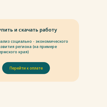
упить и скачать работу
нализ социально - экономического
азвития региона (на примере
ермского края)
Перейти к оплате