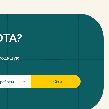
ОТА?
дходящую
 работы
Найти