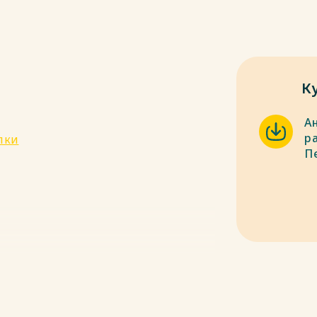
К
А
р
пки
П