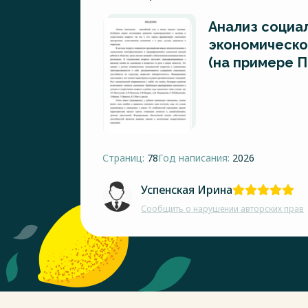
Анализ социал
экономическо
(на примере П
Страниц:
78
Год написания:
2026
Успенская Ирина
Сообщить о нарушении авторских прав