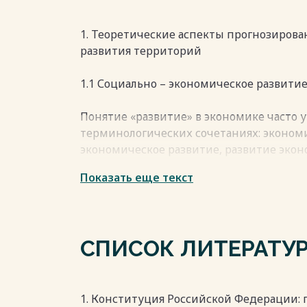
Весь текст будет доступен
после поку
1. Теоретические аспекты прогнозирова
развития территорий
1.1 Социально – экономическое развити
Понятие «развитие» в экономике часто 
терминологических сочетаниях: экономи
экономическое развитие, развитие экон
развитие региона, города.
Показать еще текст
Применительно к объекту исследования
развитием территорий понимается упр
определенного более высокого уровня р
сфер жизнедеятельности территории.
СПИСОК ЛИТЕРАТУ
Важнейшей целью социально-экономичес
улучшение качества жизни населения.
Качество жизни определяется как степе
интересов человека, проживающей на д
1. Конституция Российской Федерации: 