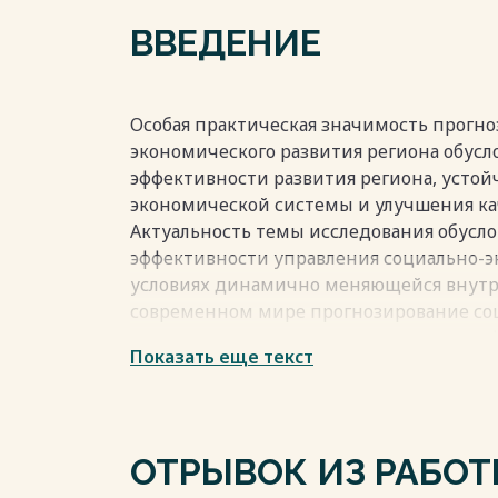
ВВЕДЕНИЕ
Особая практическая значимость прогно
экономического развития региона обус
эффективности развития региона, устой
экономической системы и улучшения ка
Актуальность темы исследования обус
эффективности управления социально-э
условиях динамично меняющейся внутр
современном мире прогнозирование со
становится важным инструментом для ф
Показать еще текст
определения приоритетных направлени
Особенно актуально это для Пермского 
потенциалом в промышленности, сельско
сталкивается с рядом вызовов, таких ка
ОТРЫВОК ИЗ РАБО
технологические сдвиги и необходимос