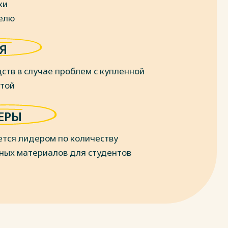
ки
делю
Я
ств в случае проблем с купленной
отой
ЕРЫ
ется лидером по количеству
ных материалов для студентов