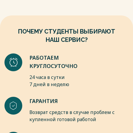
деятельности предприятия //Образование и право. – 2022.
здоровья организаций, внесли ученые, такие как В.В.
– №. 9. – С. 167-171.
Ковалев [2], А.Д. Шеремет [5], М.И. Баканов, Р.С. Сайфулин,
Весь текст будет доступен
после покупки
Э.А. Маркарьян и другие специалисты.
Весь текст будет доступен
после покупки
ПОЧЕМУ СТУДЕНТЫ ВЫБИРАЮТ
НАШ СЕРВИС?
РАБОТАЕМ
КРУГЛОСУТОЧНО
24 часа в сутки
7 дней в неделю
ГАРАНТИЯ
Возврат средств в случае проблем с
купленной готовой работой