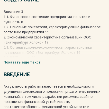
Введение 3
1.1. Финансовое состояние предприятия: понятие и
сущность 6
1.2. Основные показатели, характеризующие финансовое
состояние предприятия 11
2. Экономическая характеристика организации ООО
«Екатеринбург Яблоко» 19
2.1. Организационно-экономическая характеристика
предприятия ООО «Екатеринбург Яблоко» 19
2.2. PEST анализ 21
Показать еще текст
2.3. SWOT-анализ и анализ конкурентов 25
2.4. Организация учета и анализа на предприятии ООО
«Екатеринбург Яблоко» 30
ВВЕДЕНИЕ
3. Анализ финансового состояния предприятия на примере
ООО «Екатеринбург Яблоко» 33
Актуальность работы заключается в необходимости
3.1. Анализ имущественного положения ООО
улучшения финансового положения ряда отечественных
«Екатеринбург Яблоко» 33
компаний, в том числе разработки рекомендаций по
3.2. Анализ финансовых результатов ООО «Екатеринбург
повышению финансовой устойчивости,
Яблоко» 36
платежеспособность, финансовой устойчивости и
3.3. Анализ финансовых показателей ООО «Екатеринбург