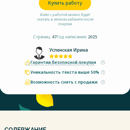
Купить работу
Файл с работой можно будет
скачать в личном кабинете после
покупки
Страниц:
47
Год написания:
2025
Успенская Ирина
Гарантия безопасной покупки
Сообщить о нарушении авторских прав
Уникальность текста выше 50%
Возможность снять с продажи
СОДЕРЖАНИЕ