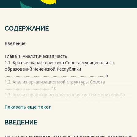
СОДЕРЖАНИЕ
Введение
Глава 1. Аналитическая часть
1.1. Краткая характеристика Совета муниципальных
образований Чеченской Республики
………………………………………………………………………………5
1.2. Анализ организационной структуры Совета
……………………………………10
1.3. Анализ практики использования систем мониторинга
как ресурса координации работы муниципалитетов по
Показать еще текст
вопросам развития образовательной деятельности …12
Глава 2. Специальная часть
ВВЕДЕНИЕ
2.1. Предложение по автоматизации Совета
муниципальных образований ………..17