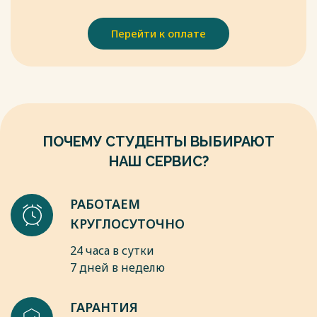
управления образованием // Мир образования. 1996. № 2. С.
31.
Перейти к оплате
6. Беляков С.А. Модернизация образования в России:
совершенствование управления ? М.: МАКС Пресс, 2021. ?
437 с.
Весь текст будет доступен
после покупки
ПОЧЕМУ СТУДЕНТЫ ВЫБИРАЮТ
НАШ СЕРВИС?
РАБОТАЕМ
КРУГЛОСУТОЧНО
24 часа в сутки
7 дней в неделю
ГАРАНТИЯ