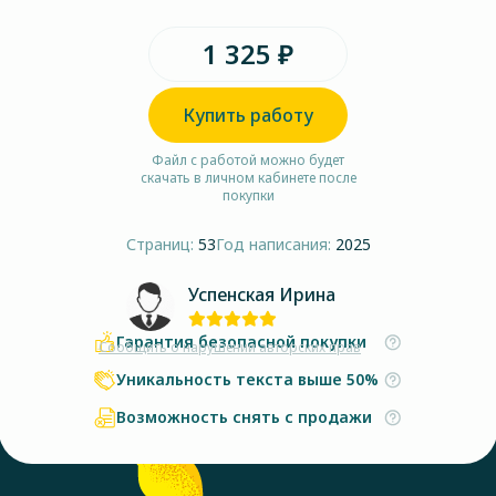
1 325 ₽
Купить работу
Файл с работой можно будет
скачать в личном кабинете после
покупки
Страниц:
53
Год написания:
2025
Успенская Ирина
Гарантия безопасной покупки
Сообщить о нарушении авторских прав
Уникальность текста выше 50%
Возможность снять с продажи