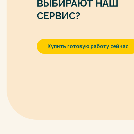
ВЫБИРАЮТ НАШ
Режим доступа: URL: http://rrinformation.ru
СЕРВИС?
Весь текст будет доступен
после поку
Купить готовую работу сейчас