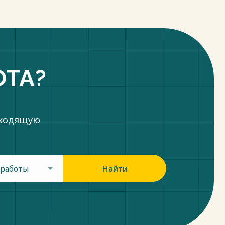
ОТА?
дходящую
 работы
Найти