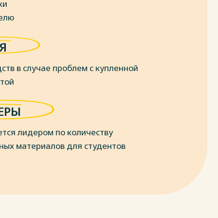
ки
делю
Я
ств в случае проблем с купленной
отой
ЕРЫ
ется лидером по количеству
ных материалов для студентов