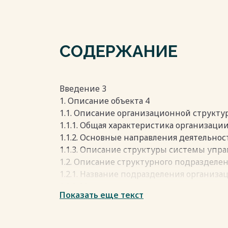
СОДЕРЖАНИЕ
Введение 3
1. Описание объекта 4
1.1. Описание организационной структу
1.1.1. Общая характеристика организации
1.1.2. Основные направления деятельнос
1.1.3. Описание структуры системы упр
1.2. Описание структурного подразделе
1.2.1. Название подразделения организац
1.2.2. Место и роль подразделения в орга
Показать еще текст
1.2.3. Функции структурного подразделе
1.3. Описание бизнес процесса AS-IS 15
1.4. Описание информационных потоков