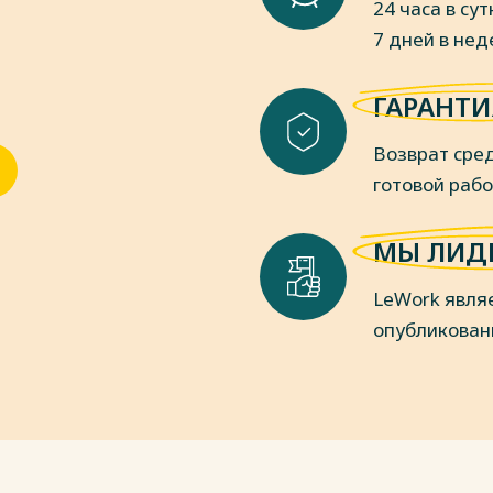
24 часа в сут
/journal/article/1070/ (02.11.2022)
7 дней в не
пки
ГАРАНТИ
Возврат сред
готовой раб
МЫ ЛИД
LeWork явля
опубликован