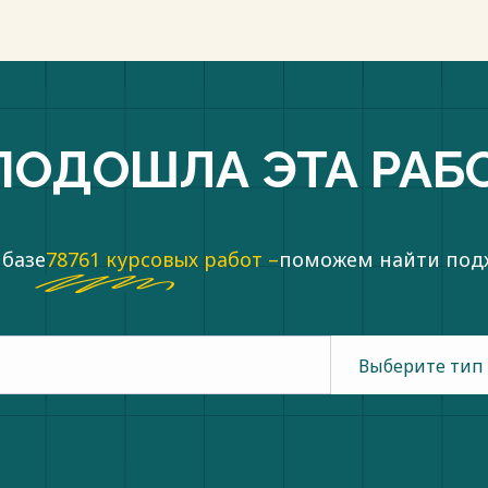
ПОДОШЛА ЭТА РАБ
 базе
78761 курсовых работ –
поможем найти по
Выберите тип