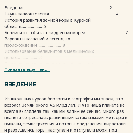
Введение ..............................................................................................2
Наука палеонтология.......................................................................... 4
История развития земной коры в Курской
области.........................5
Белемниты - обитатели древних морей.............................................7
Варианты названий и легенды о
происхождении.............................8
Использование белемнитов в медицинских
целях...........................9
Применение в ювелирном деле. Украшения.....................................9
Показать еще текст
Гипотезы исчезновения......................................................................10
Исследование найденных
образцов...................................................10
ВВЕДЕНИЕ
Заключение...........................................................................................11
Используемая литература...................................................................12
Из школьных курсов биологии и географии мы знаем, что
Приложения..........................................................................................13
возраст Земли около 4,5 млрд лет. И что наша планета не
всегда выглядела так, как мы видим её сейчас. Много раз
Весь текст будет доступен
после покупки
планета сотрясалась различными катаклизмами: метеоры и
вулканы, землетрясения и потопы, оледенения, вырастали
и разрушались горы, наступали и отступали моря. Под