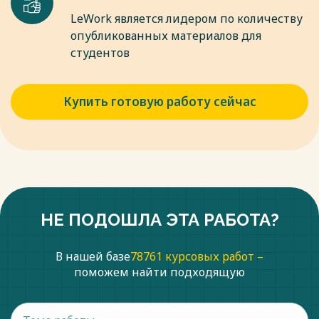
представление о том, что остатки принадлежат вымершим
организмам, появилось позднее — одними из первых,
LeWork является лидером по количеству
вероятно, были датский натуралистНиколаус Стенои
опубликованных материалов для
английский естествоиспытательРоберт Гук.
студентов
Весь текст будет доступен
после покупки
Купить готовую работу сейчас
НЕ ПОДОШЛА ЭТА РАБОТА?
В нашей базе
78761 курсовых работ –
поможем найти подходящую