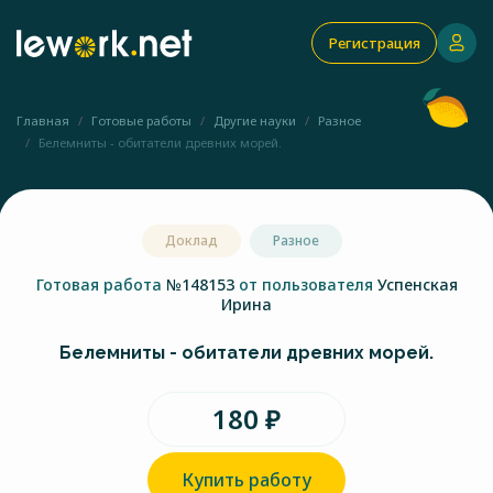
Регистрация
Главная
Готовые работы
Другие науки
Разное
Белемниты - обитатели древних морей.
Доклад
Разное
Готовая работа
№148153
от пользователя
Успенская
Ирина
Белемниты - обитатели древних морей.
180 ₽
Купить работу