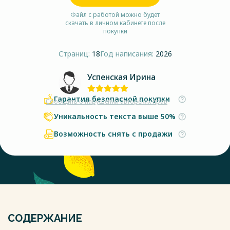
Файл с работой можно будет
скачать в личном кабинете после
покупки
Страниц:
18
Год написания:
2026
Успенская Ирина
Гарантия безопасной покупки
Сообщить о нарушении авторских прав
Уникальность текста выше 50%
Возможность снять с продажи
СОДЕРЖАНИЕ