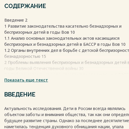
СОДЕРЖАНИЕ
Введение 2
1 Развитие законодательства касательно безнадзорных и
беспризорных детей в годы Вов 10
1.1 Анализ основных законодательных актов касающихся
беспризорных и безнадзорных детей в БАССР в годы Вов 10
1.2 Органы внутренних дел в борьбе с детской беспризорнос
безнадзорностью 15
2 Проблемы выявления беспризорных и безнадзорных детей 
годы Великой Отечественной войны 30
2.1 Работа детских комнат и спецприемников милиции в БАСС
Показать еще текст
2.2 Эвакопункты в БАССР; прием эвакуированных детей и дет
домов 34
3 Опека над осиротевшими детьми в годы ВОВ в Башкортост
ВВЕДЕНИЕ
40
3.1Патронирование и усыновление в годы Великой Отечеств
Актуальность исследования. Дети в России всегда являлись
войны в БАССР 40
объектом заботы и внимания общества, так как они опреде
3.2 Детские дома в Башкирии в годы Великой Отечественной
будущее развитие страны. Однако за последнее десятилетие
войны 47
наметилась тенденция духовного обнищания нации, упала
Заключение 62