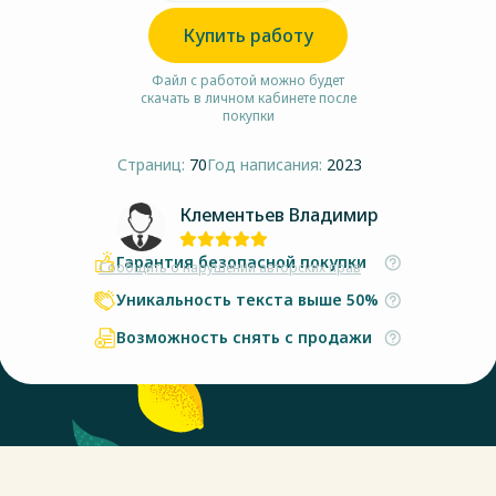
Купить работу
Файл с работой можно будет
скачать в личном кабинете после
покупки
Страниц:
70
Год написания:
2023
Клементьев Владимир
Гарантия безопасной покупки
Сообщить о нарушении авторских прав
Уникальность текста выше 50%
Возможность снять с продажи