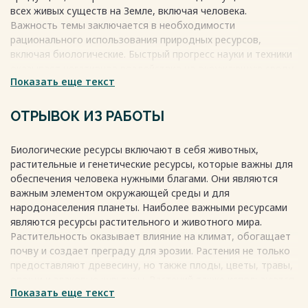
всех живых существ на Земле, включая человека.
Важность темы заключается в необходимости
рационального использования природных ресурсов,
включая биологические. Быстрый прогресс науки и техники
оказывает негативное воздействие на окружающую среду,
Показать еще текст
но рациональное изучение природных ресурсов может
снизить вероятность негативных последствий
человеческой деятельности и повысить продуктивность
ОТРЫВОК ИЗ РАБОТЫ
природных комплексов.
Весь текст будет доступен
после покупки
Биологические ресурсы включают в себя животных,
растительные и генетические ресурсы, которые важны для
обеспечения человека нужными благами. Они являются
важным элементом окружающей среды и для
народонаселения планеты. Наиболее важными ресурсами
являются ресурсы растительного и животного мира.
Растительность оказывает влияние на климат, обогащает
почву и создает преграду для эрозии. Растения не только
предоставляют древесину, но также плоды, цветы, травы,
овощи и злаковые культуры. Растений также используются
Показать еще текст
в качестве продуктов для пищи и для изготовления