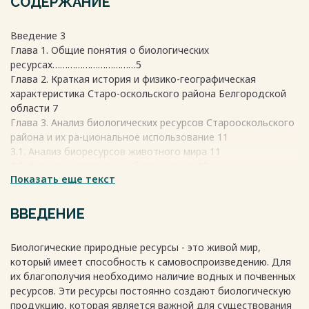
СОДЕРЖАНИЕ
Введение 3
Глава 1. Общие понятия о биологических
ресурсах……………………………5
Глава 2. Краткая история и физико-географическая
характеристика Старо-оскольского района Белгородской
области 7
Глава 3. Анализ биологических ресурсов Старооскольского
района и их ра-циональное использование 11
3.1. Анализ биоресурсов животного мира 11
3.2. Анализ растительных биоресурсов 13
Показать еще текст
Заключение 20
Список использованных источников 22
Весь текст будет доступен
после покупки
ВВЕДЕНИЕ
Биологические природные ресурсы - это живой мир,
который имеет способность к самовоспроизведению. Для
их благополучия необходимо наличие водных и почвенных
ресурсов. Эти ресурсы постоянно создают биологическую
продукцию, которая является важной для существования