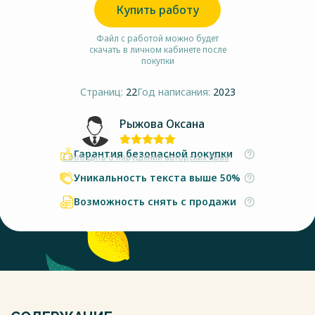
Купить работу
Файл с работой можно будет
скачать в личном кабинете после
покупки
Страниц:
22
Год написания:
2023
Рыжова Оксана
Гарантия безопасной покупки
Сообщить о нарушении авторских прав
Уникальность текста выше 50%
Возможность снять с продажи