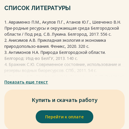
целебных средств. Природные лекарства сегодня ценятся
еще больше, чем средства из искусственно выращенных
СПИСОК ЛИТЕРАТУРЫ
организмов. Растительные запасы также используются как
удобрение, сырье для производства тканей и кормов для
1. Авраменко П.М., Акулов П.Г., Атанов Ю.Г., Шевченко В.Н.
скота.
При-родные ресурсы и окружающая среда Белгородской
Весь текст будет доступен
после покупки
области / Под ред. С.В. Лукина. Белгород, 2017. 556 с.
2. Анисимов А.В. Прикладная экология и экономика
природопользо-вания. Феникс, 2020. 320 c.
3. Антимонов Н.А. Природа Белгородской области.
Белгород: Изд-во БелГУ, 2013. 140 с.
4. Бражник С.Ю. Современное состояние, использование и
резервы водных биоресурсов. СПб., 2011. 54 с.
5. Дегтярь А.В., Григорьева О.И., Татаринцев Р. Ю. Экология
Показать еще текст
Белого-рья в цифрах : монография / Белгород :
КОНСТАНТА, 2016. 122 с.
6. Красная книга Белгородской области / Под ред. А.В.
Купить и скачать работу
Присного, 2004. 532 с.
Весь текст будет доступен
после покупки
Перейти к оплате