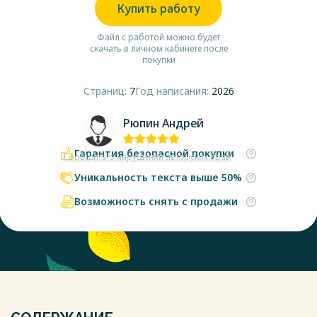
Купить работу
Файл с работой можно будет
скачать в личном кабинете после
покупки
Страниц:
7
Год написания:
2026
Рюпин Андрей
Гарантия безопасной покупки
Сообщить о нарушении авторских прав
Уникальность текста выше 50%
Возможность снять с продажи