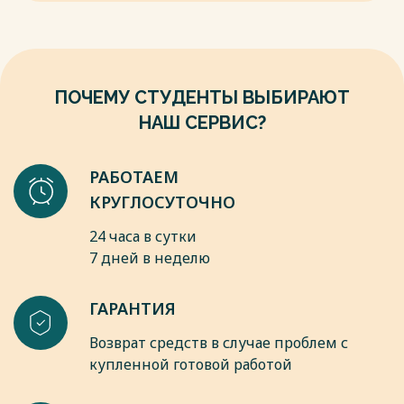
production from agricultural waste // Renewable Energy. – 2024.
характеризуются высоким содержанием органического
– Vol. 221. – P. 119765.
вещества и влаги, что делает их идеальным субстратом
Весь текст будет доступен
после покупки
для микробиологических процессов [2, 5]. Проведенный
анализ показал, что потенциал биоконверсии агроотходов
в России реализован менее чем на 15%, что
ПОЧЕМУ СТУДЕНТЫ ВЫБИРАЮТ
свидетельствует о значительных перспективах развития
НАШ СЕРВИС?
этого направления.
Весь текст будет доступен
после покупки
РАБОТАЕМ
КРУГЛОСУТОЧНО
24 часа в сутки
7 дней в неделю
ГАРАНТИЯ
Возврат средств в случае проблем с
купленной готовой работой