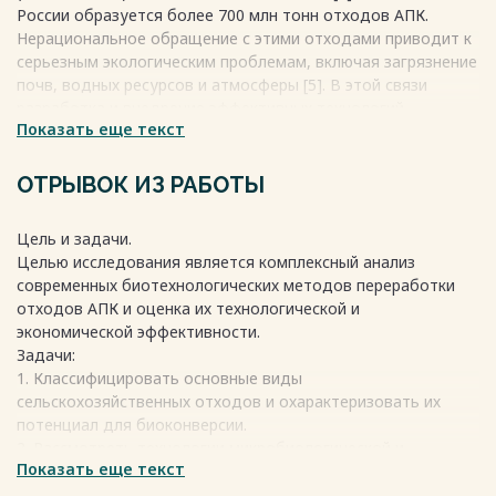
России образуется более 700 млн тонн отходов АПК.
Нерациональное обращение с этими отходами приводит к
серьезным экологическим проблемам, включая загрязнение
почв, водных ресурсов и атмосферы [5]. В этой связи
разработка и внедрение эффективных технологий
Показать еще текст
переработки агроотходов являются актуальной научно-
практической задачей. Одним из наиболее перспективных
направлений является применение биотехнологических
ОТРЫВОК ИЗ РАБОТЫ
методов, основанных на использовании живых
микроорганизмов и их ферментов [1, 4].
Цель и задачи.
Весь текст будет доступен
после покупки
Целью исследования является комплексный анализ
современных биотехнологических методов переработки
отходов АПК и оценка их технологической и
экономической эффективности.
Задачи:
1. Классифицировать основные виды
сельскохозяйственных отходов и охарактеризовать их
потенциал для биоконверсии.
2. Рассмотреть технологии микробиологической и
Показать еще текст
ферментативной переработки растительных остатков.
3. Изучить методы анаэробной переработки органических