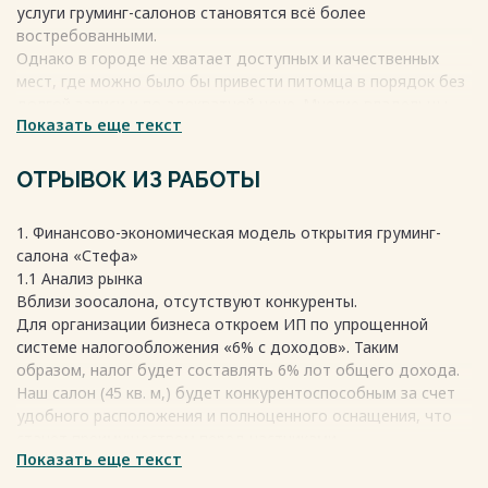
услуги груминг-салонов становятся всё более
востребованными.
Однако в городе не хватает доступных и качественных
мест, где можно было бы привести питомца в порядок без
долгой записи и по адекватной цене. Многие владельцы
Показать еще текст
жалуются на отсутствие салонов в шаговой доступности,
особенно в спальных районах, где живёт много людей с
домашними животными.
ОТРЫВОК ИЗ РАБОТЫ
Весь текст будет доступен
после покупки
1. Финансово-экономическая модель открытия груминг-
салона «Стефа»
1.1 Анализ рынка
Вблизи зоосалона, отсутствуют конкуренты.
Для организации бизнеса откроем ИП по упрощенной
системе налогообложения «6% с доходов». Таким
образом, налог будет составлять 6% лот общего дохода.
Наш салон (45 кв. м,) будет конкурентоспособным за счет
удобного расположения и полноценного оснащения, что
станет преимуществом перед частниками.
Показать еще текст
Для привлечения клиентов важно предложить что-то
уникальное: удобное помещение, комфортную зону