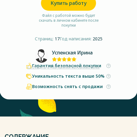
Купить работу
Файл с работой можно будет
скачать в личном кабинете после
покупки
Страниц:
17
Год написания:
2025
Успенская Ирина
Гарантия безопасной покупки
Сообщить о нарушении авторских прав
Уникальность текста выше 50%
Возможность снять с продажи
СОДЕРЖАНИЕ