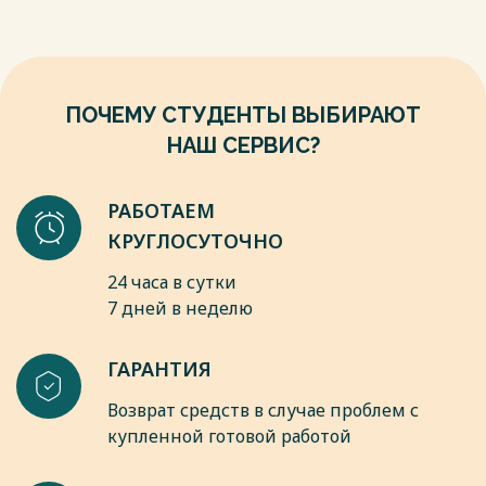
магазины, кафе и другие объекты, обеспечивающие
дополнительный трафик.
Объект имеет вид на площадь Ленина, парк Динамо,
вблизи находится парк Гайдара, Медицинский университет
ДВГМУ, отделения крупных российских банков. В районе
ПОЧЕМУ СТУДЕНТЫ ВЫБИРАЮТ
сосредоточены магазины, салоны, торговые и
НАШ СЕРВИС?
развлекательные центры, что делает его привлекательным
для ведения бизнеса.
РАБОТАЕМ
Весь текст будет доступен
после покупки
КРУГЛОСУТОЧНО
24 часа в сутки
7 дней в неделю
ГАРАНТИЯ
Возврат средств в случае проблем с
купленной готовой работой