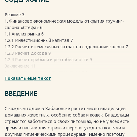
Резюме 3
1. Финансово-экономическая модель открытия груминг-
салона «Стефа» 6
1.1 Анализ рынка 6
1.2.1 Инвестиционный капитал 7
1.2.2 Расчет ежемесячных затрат на содержание салона 7
1.2.3 Расчет дохода 9
1.2.4 Расчет прибыли и рентабельности 9
Заключение 11
Список использованных источников 12
Показать еще текст
Приложение 1 13
Приложение 2 16
Приложение 3 17
ВВЕДЕНИЕ
Весь текст будет доступен
после покупки
С каждым годом в Хабаровске растёт число владельцев
домашних животных, особенно собак и кошек. Владельцы
стремятся заботиться о своих питомцах, но не у всех есть
время и навыки для стрижки шерсти, ухода за когтями и
другими гигиеническими процедурами. Именно поэтому