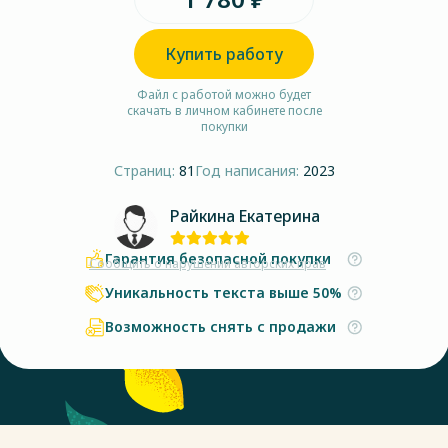
Купить работу
Файл с работой можно будет
скачать в личном кабинете после
покупки
Страниц:
81
Год написания:
2023
Райкина Екатерина
Гарантия безопасной покупки
Сообщить о нарушении авторских прав
Уникальность текста выше 50%
Возможность снять с продажи