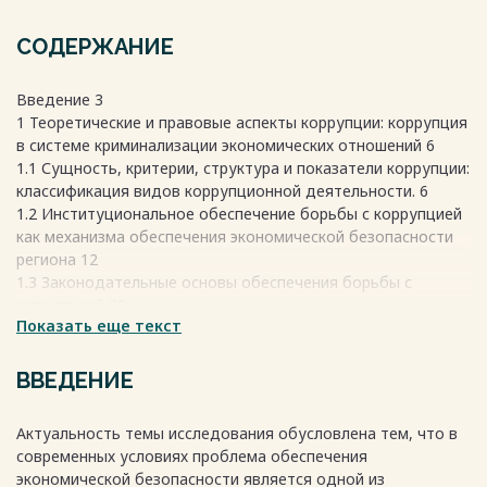
СОДЕРЖАНИЕ
Введение 3
1 Теоретические и правовые аспекты коррупции: коррупция
в системе криминализации экономических отношений 6
1.1 Сущность, критерии, структура и показатели коррупции:
классификация видов коррупционной деятельности. 6
1.2 Институциональное обеспечение борьбы с коррупцией
как механизма обеспечения экономической безопасности
региона 12
1.3 Законодательные основы обеспечения борьбы с
коррупцией 29
Показать еще текст
2 Анализ материалов Главного управления МВД России по
Нижегородской области по состоянию борьбы с
коррупцией 33
ВВЕДЕНИЕ
2.1 Институциональная среда обеспечения борьбы с
коррупцией в Нижегородской области 33
Актуальность темы исследования обусловлена тем, что в
2.2 Анализ материалов Главного управления МВД России
современных условиях проблема обеспечения
по Нижегородской области по борьбе с коррупцией 37
экономической безопасности является одной из