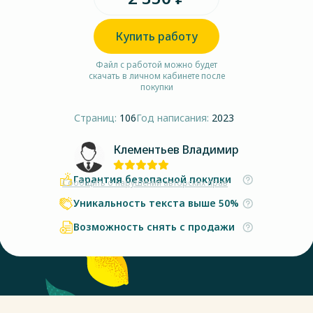
Купить работу
Файл с работой можно будет
скачать в личном кабинете после
покупки
Страниц:
106
Год написания:
2023
Клементьев Владимир
Гарантия безопасной покупки
Сообщить о нарушении авторских прав
Уникальность текста выше 50%
Возможность снять с продажи