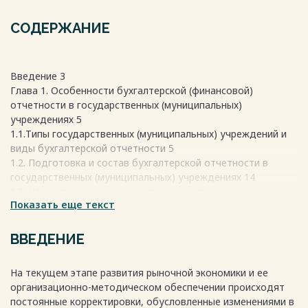
СОДЕРЖАНИЕ
Введение 3
Глава 1. Особенности бухгалтерской (финансовой)
отчетности в государственных (муниципальных)
учреждениях 5
1.1.Типы государственных (муниципальных) учреждений и
виды бухгалтерской отчетности 5
1.2. Подготовка и состав бухгалтерской отчетности в
государственных (муниципальных) учреждениях 14
1.3. Нормативно-законодательное регулирование порядка
Показать еще текст
формирования отчетности 26
Глава 2. Организация бухгалтерской отчетности
муниципального учреждения на примере МКОУ
ВВЕДЕНИЕ
Фунтиковская СОШ 30
2.1. Краткая характеристика учреждения 30
На текущем этапе развития рыночной экономики и ее
2.2. Организация бухгалтерского учета и формирование
организационно-методическом обеспечении происходят
бухгалтерской отчетности в МКОУ Фунтиковской СОШ 32
постоянные корректировки, обусловленные изменениями в
2.3. Положение учетной политики в МКОУ Фунтиковской