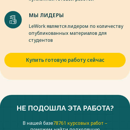
Лытнева, Л.И. Малявкина, Т.В. Федорова. — М.: Форум,
2018. — 384 c.
МЫ ЛИДЕРЫ
30. Норина С.Н. Бухгалтерский учет и отчетность. Учебник
для бакалавров. — М.: Дашков и К, 2020. — 402 c.
LeWork является лидером по количеству
опубликованных материалов для
Весь текст будет доступен
после покупки
студентов
Купить готовую работу сейчас
НЕ ПОДОШЛА ЭТА РАБОТА?
В нашей базе
78761 курсовых работ –
поможем найти подходящую