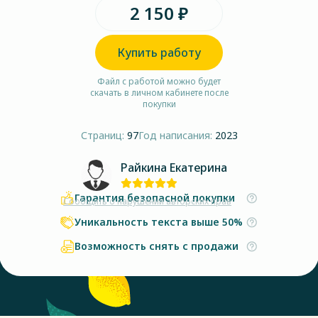
2 150 ₽
Купить работу
Файл с работой можно будет
скачать в личном кабинете после
покупки
Страниц:
97
Год написания:
2023
Райкина Екатерина
Гарантия безопасной покупки
Сообщить о нарушении авторских прав
Уникальность текста выше 50%
Возможность снять с продажи