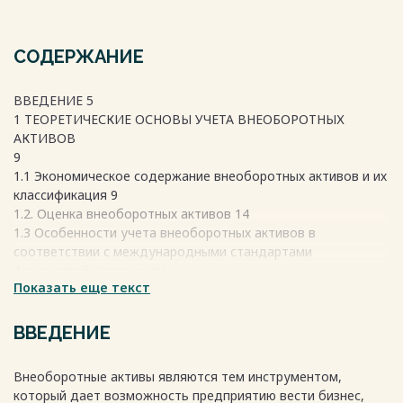
СОДЕРЖАНИЕ
ВВЕДЕНИЕ 5
1 ТЕОРЕТИЧЕСКИЕ ОСНОВЫ УЧЕТА ВНЕОБОРОТНЫХ
АКТИВОВ
9
1.1 Экономическое содержание внеоборотных активов и их
классификация 9
1.2. Оценка внеоборотных активов 14
1.3 Особенности учета внеоборотных активов в
соответствии с международными стандартами
финансовой отчетности
Показать еще текст
19
2 АНАЛИЗ ПРИРОДНО-ЭКОНОМИЧЕСКИХ УСЛОВИЙ,
ВВЕДЕНИЕ
ФИНАНСОВЫХ РЕЗУЛЬТАТОВ ДЕЯТЕЛЬНОСТИ И
ФИНАНСОВОГО СОСТОЯНИЯ ОБЩЕСТВА С
Внеоборотные активы являются тем инструментом,
ОГРАНИЧЕННОЙ ОТВЕТСТВЕННОСТЬЮ «СУРНАЙ»
который дает возможность предприятию вести бизнес,
БАЛТАСИНСКОГО РАЙОНА РЕСПУБЛИКИ ТАТАРСТАН