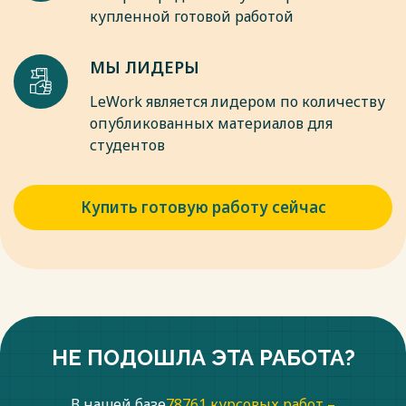
купленной готовой работой
14. Положение по бухгалтерскому учету «Бухгалтерская
отчётность организации» ПБУ 4/99 [Полож. по бух.учету:
утверждено приказом Минфина России от 06 июля 1999 г.
МЫ ЛИДЕРЫ
№ 43н (с изменениями)].
Весь текст будет доступен
после покупки
LeWork является лидером по количеству
опубликованных материалов для
студентов
Купить готовую работу сейчас
НЕ ПОДОШЛА ЭТА РАБОТА?
В нашей базе
78761 курсовых работ –