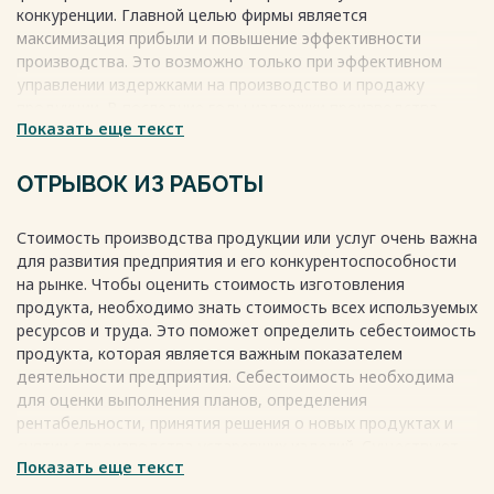
СПИСОК ИСПОЛЬЗОВАННЫХ ИСТОЧНИКОВ 35
конкуренции. Главной целью фирмы является
Весь текст будет доступен
после покупки
максимизация прибыли и повышение эффективности
производства. Это возможно только при эффективном
управлении издержками на производство и продажу
продукции. В последние годы издержки производства
Показать еще текст
растут из-за удорожания сырья и материалов, роста
процентных ставок за кредит, а также увеличения
рекламных и представительских расходов. Управление
ОТРЫВОК ИЗ РАБОТЫ
издержками производства должно совершенствоваться с
учетом особенностей рыночной экономики и
Стоимость производства продукции или услуг очень важна
международного опыта, чтобы обеспечить рентабельную
для развития предприятия и его конкурентоспособности
деятельность предприятия и выжить в конкуренции.
на рынке. Чтобы оценить стоимость изготовления
Весь текст будет доступен
после покупки
продукта, необходимо знать стоимость всех используемых
ресурсов и труда. Это поможет определить себестоимость
продукта, которая является важным показателем
деятельности предприятия. Себестоимость необходима
для оценки выполнения планов, определения
рентабельности, принятия решения о новых продуктах и
снятии с производства устаревших изделий. Существуют
Показать еще текст
разные виды себестоимости - цеховая, производственная
и полная. Рассчитывая себестоимость продукта,