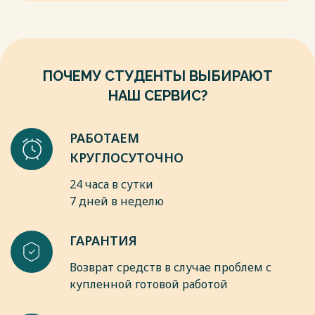
06.04.2015) «Об утверждении Положения по
бухгалтерскому учету «Расходы организации» ПБУ 10/99
7. Федеральный закон от 06.12.2011 № 402-ФЗ (ред. от
23.05.2016) «О бухгалтерском учете».
Весь текст будет доступен
после покупки
ПОЧЕМУ СТУДЕНТЫ ВЫБИРАЮТ
НАШ СЕРВИС?
РАБОТАЕМ
КРУГЛОСУТОЧНО
24 часа в сутки
7 дней в неделю
ГАРАНТИЯ
Возврат средств в случае проблем с
купленной готовой работой