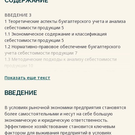
СОДЕРЖАНИЕ
ВВЕДЕНИЕ 3
1 Теоретические аспекты бухгалтерского учета и анализа
себестоимости продукции 5
1.1 Экономическое содержание и классификация
себестоимости продукции 5
1.2 Нормативно-правовое обеспечение бухгалтерского
учета себестоимости продукции 7
1.3 Методические подходы к анализу себестоимости
продукции 10
2 Организация учета себестоимости продукции ЗАО
Показать еще текст
«Александрия» 14
2.1 Организационно-правовая и финансово-экономическая
характеристика ЗАО «Александрия» 14
ВВЕДЕНИЕ
2.2 Организация бухгалтерского учета ЗАО «Александрия».
Оценка учета себестоимости продукции и направления ее
В условиях рыночной экономики предприятия становятся
совершенствовании 18
более самостоятельными и несут на себе большую
2.3 Анализ себестоимости продукции ЗАО «Александрия» и
экономическую и юридическую ответственность.
пути снижения себестоимости продукции 24
Эффективное хозяйствование становится ключевым
ЗАКЛЮЧЕНИЕ 32
фактором для выживания предприятий в условиях