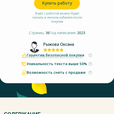
Купить работу
Файл с работой можно будет
скачать в личном кабинете после
покупки
Страниц:
36
Год написания:
2023
Рыжова Оксана
Гарантия безопасной покупки
Сообщить о нарушении авторских прав
Уникальность текста выше 50%
Возможность снять с продажи