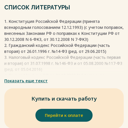
предприятие оценивает использование ресурсов и труда
СПИСОК ЛИТЕРАТУРЫ
для оптимизации производственных процессов и
повышения рентабельности.
1. Конституция Российской Федерации (принята
Весь текст будет доступен
после покупки
всенародным голосованием 12.12.1993) (с учетом поправок,
внесенных Законами РФ о поправках к Конституции РФ от
30.12.2008 N 6-ФКЗ, от 30.12.2008 N 7-ФКЗ)
2. Гражданский кодекс Российской Федерации (часть
вторая) от 26.01.1996 г. №14-ФЗ (ред. от 29.06.2015)
3. Налоговый кодекс Российской Федерации (часть первая
и вторая) от 31.07.1998 г. №146-ФЗ и от 05.08.2000 №117-ФЗ
(ред. от 05.04.2016)
4. Приказ Минфина РФ от 31.10.2000 N 94н (ред. от
Показать еще текст
08.11.2010) «Об утверждении Плана счетов бухгалтерского
учета финансово-хозяйственной деятельности
организаций и Инструкции по его применению»
Купить и скачать работу
5. Приказ Минфина РФ от 09.06.2001 N 44н (ред. от
25.10.2010) «Об утверждении Положения по
бухгалтерскому учету «Учет материально-
Перейти к оплате
производственных запасов» ПБУ 05/01
6. Приказ Минфина России от 06.05.1999 N33н (ред. от