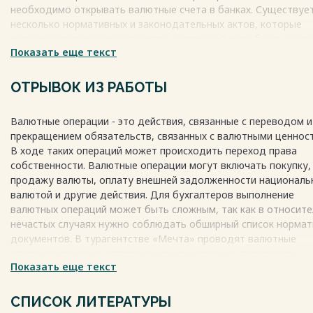
необходимо открывать валютные счета в банках. Существуе
несколько нормативных и законодательных актов, которые
регулируют проведение валютных операций и требуют контр
Показать еще текст
ними.
Весь текст будет доступен
после покупки
ОТРЫВОК ИЗ РАБОТЫ
Валютные операции - это действия, связанные с переводом и
прекращением обязательств, связанных с валютными ценнос
В ходе таких операций может происходить переход права
собственности. Валютные операции могут включать покупку,
продажу валюты, оплату внешней задолженности националь
валютой и другие действия. Для бухгалтеров выполнение
валютных операций может быть сложным, так как в относит
нечастых случаях нужно соблюдать обширный список норма
документов. В турагентстве «Мечта» проводят валютные
операции при осуществлении международных переводов,
Показать еще текст
выполнении расчетно-кассовых и наличных операций. Россий
законодательство контролирует выполнение валютных опера
стране, а также нормы государственных органов, ответствен
СПИСОК ЛИТЕРАТУРЫ
операции с валютой в России. Контролировать выполнение