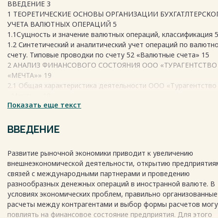
ВВЕДЕНИЕ 3
1 ТЕОРЕТИЧЕСКИЕ ОСНОВЫ ОРГАНИЗАЦИИ БУХГАТЛТЕРСКО
УЧЕТА ВАЛЮТНЫХ ОПЕРАЦИЙ 5
1.1Сущность и значение валютных операций, классификация 
1.2 Синтетический и аналитический учет операций по валютн
счету. Типовые проводки по счету 52 «Валютные счета» 15
2 АНАЛИЗ ФИНАНСОВОГО СОСТОЯНИЯ ООО «ТУРАГЕНТСТВО
«МЕЧТА»» 19
2.1 Общая характеристика деятельности ООО «Турагентство
«Мечта»» 19
Показать еще текст
2.2 Финансовая отчетность ООО «Турагентство «Мечта»» за 
2012-2020 гг. 22
3 БУХГАЛТЕРСКИЙ УЧЕТ ВАЛЮТНЫХ ОПЕРАЦИЙ ООО
ВВЕДЕНИЕ
«ТУРАГЕНТСТВО «МЕЧТА»» 26
3.1 Журнал хозяйственных операций 26
Развитие рыночной экономики приводит к увеличению
3.2 Синтетические и аналитические счета, главная книга 27
внешнеэкономической деятельности, открытию предприятия
3.3 Оборотная ведомость синтетического счета 30
связей с международными партнерами и проведению
3.4 Бухгалтерский баланс турфирмы «Мечта» 30
разнообразных денежных операций в иностранной валюте. В
ЗАКЛЮЧЕНИЕ 32
условиях экономических проблем, правильно организованные
СПИСОК ИСПОЛЬЗУЕМОЙ ЛИТЕРАТУРЫ 33
расчеты между контрагентами и выбор формы расчетов мог
ПРИЛОЖЕНИЯ 35
повлиять на финансовое состояние предприятия. Для этого
Весь текст будет доступен
после покупки