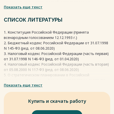
населения. Кроме того, потребуется проведение
Показать еще текст
экономической политики, направленной на устранение
структурных дисбалансов и препятствий для развития.
Бюджетная политика становится основным инструментом
СПИСОК ЛИТЕРАТУРЫ
для решения этих задач. Бюджет является совокупностью
экономических отношений публично-правового характера
1. Конституция Российской Федерации (принята
для финансирования общих задач территории и
всенародным голосованием 12.12.1993 г.)
утверждается органами власти в правовой форме.
2. Бюджетный кодекс Российской Федерации от 31.07.1998
Весь текст будет доступен
после покупки
N 145-ФЗ (ред. от 08.06.2020)
3. Налоговый кодекс Российской Федерации (часть первая)
от 31.07.1998 N 146-ФЗ (ред. от 01.04.2020)
4. Налоговый кодекс Российской Федерации (часть вторая)
от 05.08.2000 N 117-ФЗ (ред. от 08.06.2020)
5. О стратегическом планировании в Российской
Федерации: Федеральный закон от 28.06.2014 г. N 172-ФЗ
Показать еще текст
(ред. от 18.07.2019)
6. О национальных целях и стратегических задачах
развития Российской Федерации на период до 2024 года:
Купить и скачать работу
Указ Президента Российской Федерации от 07.05.2018 г. N
204 (ред. от 18.05.2019)
Весь текст будет доступен
после покупки