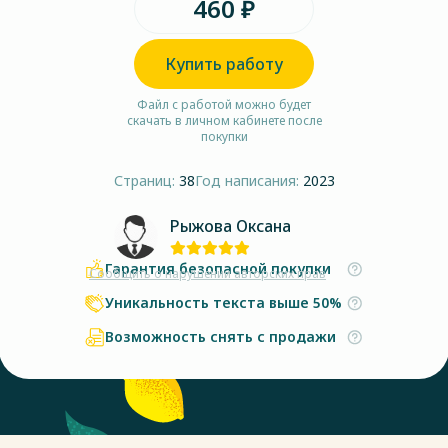
460 ₽
Купить работу
Файл с работой можно будет
скачать в личном кабинете после
покупки
Страниц:
38
Год написания:
2023
Рыжова Оксана
Гарантия безопасной покупки
Сообщить о нарушении авторских прав
Уникальность текста выше 50%
Возможность снять с продажи