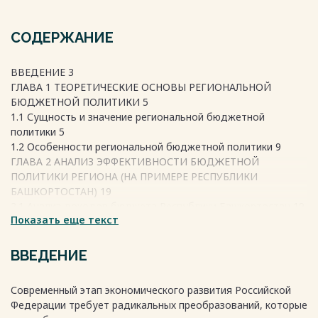
СОДЕРЖАНИЕ
ВВЕДЕНИЕ 3
ГЛАВА 1 ТЕОРЕТИЧЕСКИЕ ОСНОВЫ РЕГИОНАЛЬНОЙ
БЮДЖЕТНОЙ ПОЛИТИКИ 5
1.1 Сущность и значение региональной бюджетной
политики 5
1.2 Особенности региональной бюджетной политики 9
ГЛАВА 2 АНАЛИЗ ЭФФЕКТИВНОСТИ БЮДЖЕТНОЙ
ПОЛИТИКИ РЕГИОНА (НА ПРИМЕРЕ РЕСПУБЛИКИ
БАШКОРТОСТАН) 19
2.1 Анализ доходов бюджета Республики Башкортостан 19
Показать еще текст
2.2 Анализ исполнения бюджета РБ 23
2.3 Влияние бюджетной политики на социально-
экономические показатели РБ 26
ВВЕДЕНИЕ
ГЛАВА 3 СОВЕРШЕНСТВОВАНИЕ БЮДЖЕТНОЙ ПОЛИТИКИ
РЕСПУБЛИКИ БАШКОРТОСТАН 31
Современный этап экономического развития Российской
3.1 Проблемы, недостатки региональной бюджетной
Федерации требует радикальных преобразований, которые
политики Республики Башкортостан 31