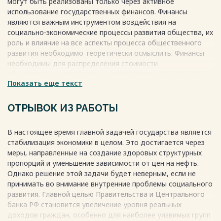
могут быть реализованы только через активное
3.2 Рекомендации по совершенствованию и мероприятия,
использование государственных финансов. Финансы
планируемые к реализации в рамках направления
являются важным инструментом воздействия на
совершенствования региональной бюджетной политики 32
социально-экономические процессы развития общества, их
ЗАКЛЮЧЕНИЕ 35
роль и влияние на все аспекты процесса общественного
СПИСОК ИСПОЛЬЗУЕМОЙ ЛИТЕРАТУРЫ 38
развития необходимо теоретически осмыслить. Финансы
Весь текст будет доступен
после покупки
необходимы для распределения стоимости
общественного продукта в условиях товарно-денежных
Показать еще текст
отношений. Государственные финансы играют важную роль
в в механизме регулирования рыночных отношений со
стороны государства и являются неотъемлемой частью
ОТРЫВОК ИЗ РАБОТЫ
рыночных отношений. Они также являются ключевым
инструментом реализации государственной политики.
В настоящее время главной задачей государства является
Поэтому, в настоящее время, особенно важно хорошо
стабилизация экономики в целом. Это достигается через
изучать природу финансов, разбираться в их
меры, направленные на создание здоровых структурных
функционировании и способах наиболее эффективного
пропорций и уменьшение зависимости от цен на нефть.
использования в интересах развития общественного
Однако решение этой задачи будет неверным, если не
производства.
принимать во внимание внутренние проблемы социального
Весь текст будет доступен
после покупки
развития. Главной целью Правительства и Центрального
банка РФ становится увеличение уровня реальных
доходов граждан, особенно для наиболее уязвимых групп