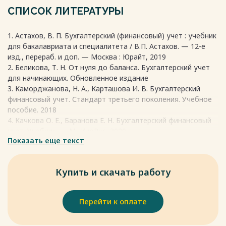
• Рассмотреть цели хозяйственного учета
материальном производстве. Таким образом, наблюдение,
СПИСОК ЛИТЕРАТУРЫ
• Определить основные задачи хозяйственного учета
измерение и регистрация явлений и фактов составляют
При ведении такого учета все сферы в предприятии
основу экономического учета. В экономическом учете
развиваются и улучшаются, поэтому он очень важен.
1. Астахов, В. П. Бухгалтерский (финансовый) учет : учебник
каждое число характеризует абсолютно качественно
для бакалавриата и специалитета / В.П. Астахов. — 12-е
другой объект. С развитием производства экономический
изд., перераб. и доп. — Москва : Юрайт, 2019
учет также прошел сложный путь развития. Развитие
2. Беликова, Т. Н. От нуля до баланса. Бухгалтерский учет
общественного производства привело к разделению
Весь текст будет доступен
после покупки
для начинающих. Обновленное издание
экономического учета на различные виды.
3. Каморджанова, Н. А., Карташова И. В. Бухгалтерский
финансовый учет. Стандарт третьего поколения. Учебное
Весь текст будет доступен
после покупки
пособие. 2018
4. Качкова О. Е., Баранова Е. Н. Бухгалтерский финансовый
учет. Учебник. — М.: КноРус, 2020.
Показать еще текст
Весь текст будет доступен
после покупки
Купить и скачать работу
Перейти к оплате