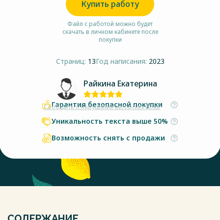
Купить работу
Файл с работой можно будет
скачать в личном кабинете после
покупки
Страниц:
13
Год написания:
2023
Райкина Екатерина
Гарантия безопасной покупки
Сообщить о нарушении авторских прав
Уникальность текста выше 50%
Возможность снять с продажи
СОДЕРЖАНИЕ