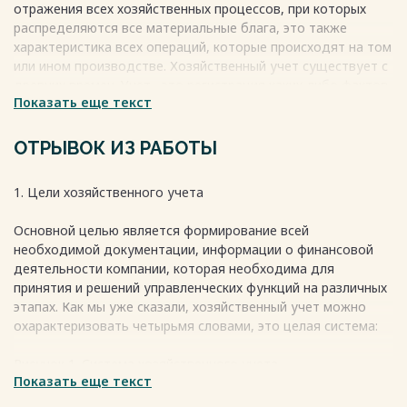
отражения всех хозяйственных процессов, при которых
распределяются все материальные блага, это также
характеристика всех операций, которые происходят на том
или ином производстве. Хозяйственный учет существует с
древних времен. Учет –это регистрация каких-либо фактов.
Показать еще текст
Он необходим нам для изучения сведений о снабжении,
производстве и других управленческих функций. Ведь
информация о расходах и доходах компании является
ОТРЫВОК ИЗ РАБОТЫ
чрезвычайно важной.
Этот учет можно охарактеризовать четырьмя главными
1. Цели хозяйственного учета
словами:
1. Наблюдение
Основной целью является формирование всей
2. Измерение
необходимой документации, информации о финансовой
3. Регистрация
деятельности компании, которая необходима для
4. Систематизация
принятия и решений управленческих функций на различных
Предметом данной работы является процесс
этапах. Как мы уже сказали, хозяйственный учет можно
хозяйственной деятельности на предприятии.
охарактеризовать четырьмя словами, это целая система:
Цель данного реферата – это характеристика
хозяйственного учета, его понятия, термины, цели и виды.
Рисунок 1. Система хозяйственного учета
Задачами являются:
Показать еще текст
Необходимость хозяйственного учета в современных
• Изучить основные виды хозяйственного учета
экономических отношениях рассчитана потребностью в