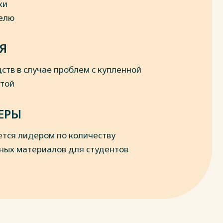
ки
делю
Я
ств в случае проблем с купленной
отой
ЕРЫ
ется лидером по количеству
ных материалов для студентов