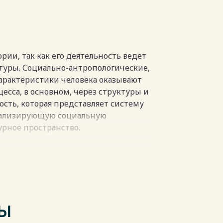
рии, так как его деятельность ведет
ьтуры. Социально-антропологические,
рактеристики человека оказывают
есса, в основном, через структуры и
ость, которая представляет систему
сализирующую социальную
рное пространство.
уры является моделью ценностей и
ветской эры. Необходимо
ть советского человека и
социокультурным пространством.
ТЫ
ссе изменения социокультурной