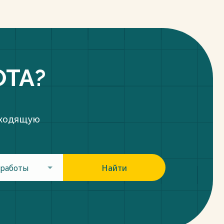
ОТА?
дходящую
 работы
Найти