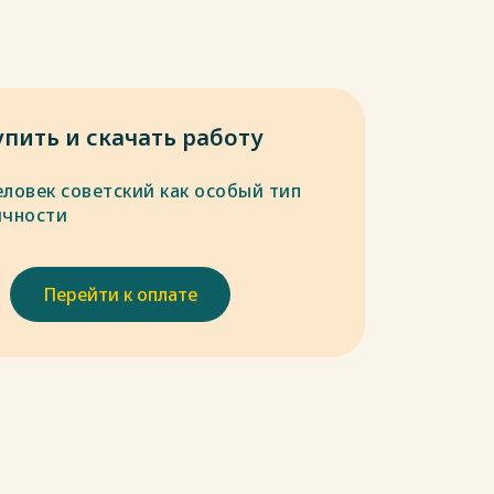
упить и скачать работу
еловек советский как особый тип
ичности
Перейти к оплате