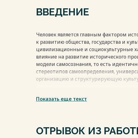
ВВЕДЕНИЕ
Человек является главным фактором исто
к развитию общества, государства и кул
цивилизационные и социокультурные ха
влияние на развитие исторического проц
модели самосознания, то есть идентичн
стереотипов самоопределения, универ
организацию и структурирующую культу
Созданный в советской эпохе мир культ
Показать еще текст
идеологической структуры личности со
рассмотреть и проанализировать сущнос
взаимодействие человека с советским 
ОТРЫВОК ИЗ РАБО
Современная Россия находится в проце