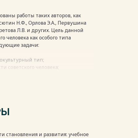
ии социальных сообществ, что
ультуры, распадом Советского Союза
огии. Вопрос изучения советского
ованы работы таких авторов, как
няшнего дня
аксютин Н.Ф., Орлова Э.А., Первушина
кретова Л.В. и других. Цель данной
пки
го человека как особого типа
едующие задачи:
иокультурный тип;
и советского человека;
еловеком и постсоветским
введения, двух глав, заключения,
ложений.
пки
РЫ
ости становления и развития: учебное