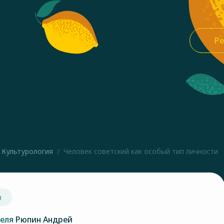
Ре
Культурология
Человек советский как особый тип личности
я
теля
Рюпин Андрей