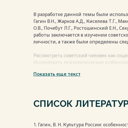
идентичности и механизмов консолидац
обусловлено исчезновением советской к
и разрушением коммунистической идеол
В разработке данной темы были использ
человека остается актуальным до сегод
Гагин В.Н., Жарков А.Д., Киселева Т.Г., М
О.В., Почебут Л.Г., Ростошинский Е.Н., Се
Весь текст будет доступен
после поку
работы заключается в изучении советско
личности, а также были определены сл
Рассмотреть советский человек как соц
Исследовать психологические особенност
Определить отличия между советским ч
Показать еще текст
человеком. Структура работы состоит из 
списка используемой литературы и при
Весь текст будет доступен
после поку
СПИСОК ЛИТЕРАТУ
1. Гагин, В. Н. Культура России: особенн