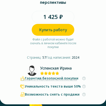
перспективы
1 425 ₽
Купить работу
Файл с работой можно будет
скачать в личном кабинете после
покупки
Страниц:
57
Год написания:
2024
Успенская Ирина
Гарантия безопасной покупки
Сообщить о нарушении авторских прав
Уникальность текста выше 50%
Возможность снять с продажи