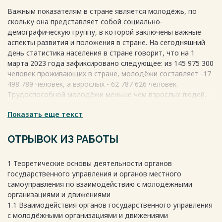
2.2 Анализ деятельности МАУ ДО «ВДШИ» 31
Важным показателям в стране является молодёжь, по
3 Проблемы и перспективы взаимодействия органов
скольку она представляет собой социально-
местного самоуправления с молодёжными организациями
демографическую группу, в которой заключены важные
и движениями 38
аспекты развития и положения в стране. На сегодняшний
3.1 Проблемы взаимодействия и их решения 38
день статистика населения в стране говорит, что на 1
3.2 Перспективы взаимодействия 41
марта 2023 года зафиксировано следующее: из 145 975 300
Заключение 44
человек проживающих в стране, молодёжи составляет -17
Библиографический список 46
498 789 человек, а взрослых - 62 787 626 человек.
Весь текст будет доступен
после покупки
Трудоспособной молодёжи меньше чем взрослых людей.
Отрицательная демография в стране играет свою роль и
Показать еще текст
ведёт к тому, что в скором времени на молодёжь будет
возложено больше требований. Именно молодёжь – это
будущий трудовой ресурс страны, который станет
ОТРЫВОК ИЗ РАБОТЫ
источником средств для социального обеспечения разных
слоёв населения: детей, инвалидов и пожилых людей.
1 Теоретические основы деятельности органов
Поэтому так важно на государственном и местном уровне
государственного управления и органов местного
взаимодействовать с молодёжью.
самоуправления по взаимодействию с молодёжными
Во взаимоотношениях структур государственного и
организациями и движениями
муниципального управления и институтов гражданского
1.1 Взаимодействия органов государственного управления
общества важным является место, которое занимают
с молодёжными организациями и движениями
молодёжные организации. Это обусловлено особой ролью,