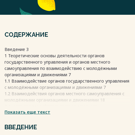
СОДЕРЖАНИЕ
Введение 3
1 Теоретические основы деятельности органов
государственного управления и органов местного
самоуправления по взаимодействию с молодёжными
организациями и движениями 7
1.1 Взаимодействие органов государственного управления
с молодёжными организациями и движениями 7
1.2 Взаимодействия органов местного самоуправления с
молодёжными организациями и движениями 18
2 Анализ взаимодействия органов местного
Показать еще текст
самоуправления с молодёжными организациями и
движениями 25
2.1 Отдел Управления культуры, спорта и молодёжной
ВВЕДЕНИЕ
политики 25