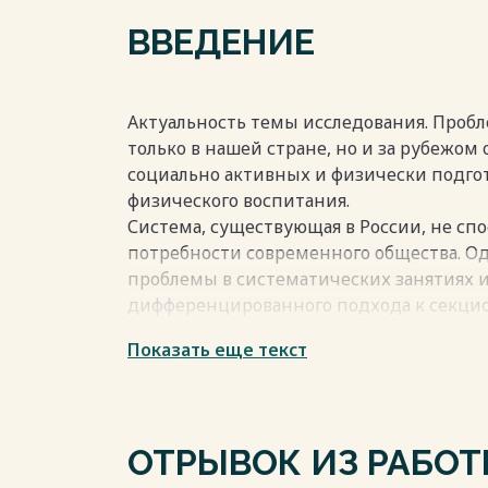
2.2 Результаты исследования и их обсуж
ВВЕДЕНИЕ
Заключение 44
Список использованных источников 47
Весь текст будет доступен
после поку
Актуальность темы исследования. Пробл
только в нашей стране, но и за рубежом
социально активных и физически подго
физического воспитания.
Система, существующая в России, не сп
потребности современного общества. О
проблемы в систематических занятиях 
дифференцированного подхода к секци
Важнейшее требование к современному 
Показать еще текст
индивидуального и дифференцированног
физического развития, состояния здоро
и особенностей их психических свойств.
Волейбол ? это командная, ациклическая
ОТРЫВОК ИЗ РАБО
целенаправленности действий. Совреме