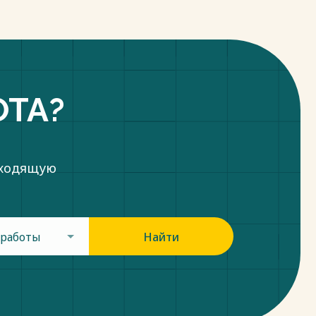
ОТА?
дходящую
 работы
Найти