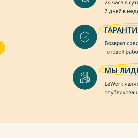
24 часа в сут
7 дней в не
ГАРАНТИ
Возврат сред
готовой раб
МЫ ЛИД
LeWork явля
опубликован