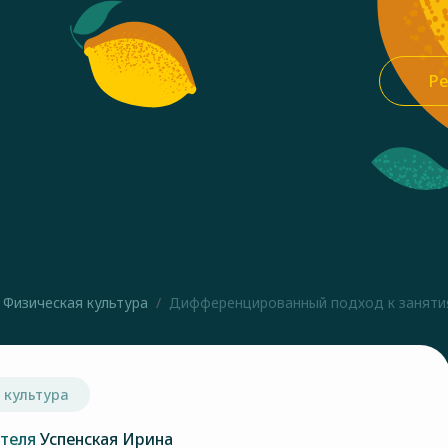
Ре
Физическая культура
Дифференцированный подход к занятиям
 культура
ателя
Успенская Ирина