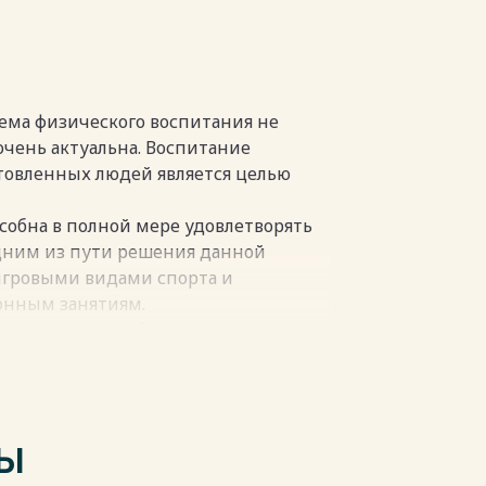
дение 34
пки
ема физического воспитания не
 очень актуальна. Воспитание
товленных людей является целью
особна в полной мере удовлетворять
дним из пути решения данной
игровыми видами спорта и
онным занятиям.
занятию – это обеспечение
о подхода к детям с учётом
вья, двигательной подготовленности
 игра, требующая точности и
ТЫ
нные требования в волейболе