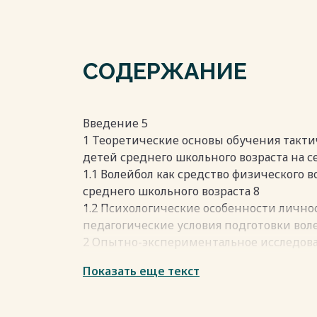
СОДЕРЖАНИЕ
Введение 5
1 Теоретические основы обучения такт
детей среднего школьного возраста на 
1.1 Волейбол как средство физического 
среднего школьного возраста 8
1.2 Психологические особенности личнос
педагогические условия подготовки вол
2 Опытно-экспериментальное исследова
возраста на соответствие вида темпер
Показать еще текст
подхода
на секционных занятиях волейболом 26
2.1 Методы, материал и организация исс