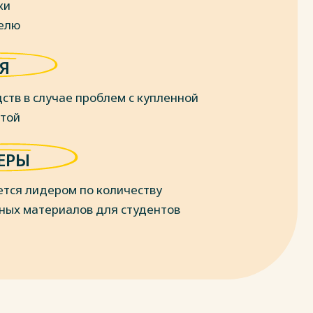
ки
делю
Я
ств в случае проблем с купленной
отой
ЕРЫ
ется лидером по количеству
ных материалов для студентов