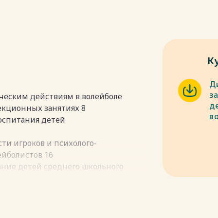
К
Д
за
ическим действиям в волейболе
д
секционных занятиях 8
в
воспитания детей
ти игроков и психолого-
ейболистов 16
ние детей среднего школьного
амента и дифференцированного
ледования 26