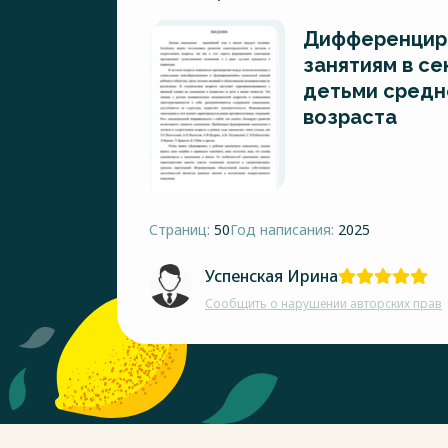
Дифференцир
занятиям в се
детьми средн
возраста
Страниц:
50
Год написания:
2025
Успенская Ирина
Сообщить о нарушении авторских прав