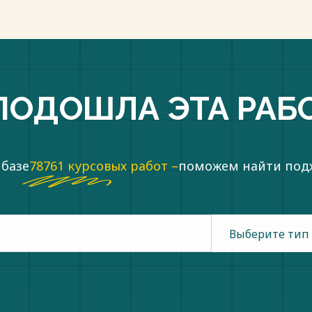
ПОДОШЛА ЭТА РАБ
 базе
78761 курсовых работ –
поможем найти по
Выберите тип