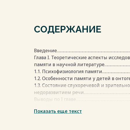
СОДЕРЖАНИЕ
Введение…………………………………………………………
Глава I. Теоретические аспекты исследо
памяти в научной литературе…………………
1.1. Психофизиология памяти……………………
1.2. Особенности памяти у детей в онт
1.3. Состояние слухоречевой и зритель
недоразвитием речи.……………………………………
Выводы по I главе…………………………………………
Глава II. Эмпирическое исследование д
Показать еще текст
памяти у детей с общим недоразвитие
2.1. Организация исследования………………
2.2. Результаты констатирующего эксп