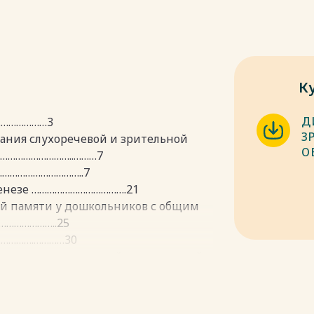
К
Д
…………………3
З
вания слухоречевой и зрительной
О
…………………………..………7
……………………………..7
огенезе ……………………………….21
ной памяти у дошкольников с общим
…………………..25
…………….…………30
инамики слухоречевой и зрительной
м речи. …………….……………………32
…………………………………..32
еримента……………………………….37