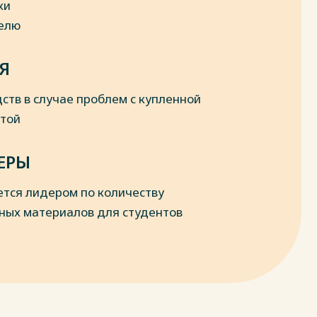
ки
делю
Я
ств в случае проблем с купленной
отой
ЕРЫ
ется лидером по количеству
ных материалов для студентов