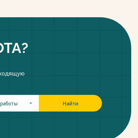
ОТА?
дходящую
 работы
Найти