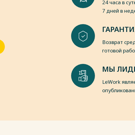
24 часа в сут
XXXX
7 дней в не
ическая работа в дошкольных
и [Текст] / Ю.Ф. Гаркуша. – М.:
ГАРАНТИ
пки
Возврат сред
готовой раб
МЫ ЛИД
LeWork явля
опубликован