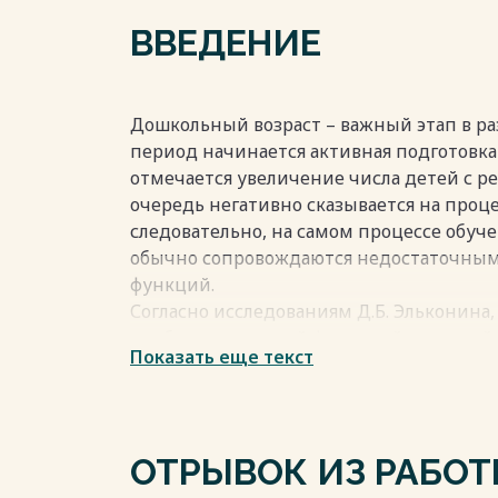
2.3. Задачи и содержание коррекционны
ВВЕДЕНИЕ
и зрительной памяти …………………………………
2.4. Оценка динамики развития слухоре
экспериментальной группы……………………
Выводы по II главе …………………………………………
Дошкольный возраст – важный этап в раз
Заключение…………………………………………………………
период начинается активная подготовка 
Список литературы…………………………………………
отмечается увеличение числа детей с р
Приложения………………………………………………………
очередь негативно сказывается на проце
следовательно, на самом процессе обуче
Весь текст будет доступен
после поку
обычно сопровождаются недостаточным
функций.
Согласно исследованиям Д.Б. Эльконина
наиболее значимой функцией, ведущей 
Показать еще текст
является память.
В исследованиях (П. П. Блонский, Л. М. Век
Житникова, П. И. Зинченко, З. М. Истомин
механизмы и свойства памяти, ее разли
ОТРЫВОК ИЗ РАБО
индивидуальные различия в его развити