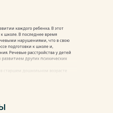
х занятий по развитию слухоречевой
…………………………….42
чевой и зрительной памяти детей
…………………………………65
……………………..70
витии каждого ребенка. В этот
……………...72
к школе. В последнее время
……………………..75
ечевыми нарушениями, что в свою
………………..1
ссе подготовки к школе и,
ния. Речевые расстройства у детей
пки
 развитием других психических
, в старшем дошкольном возрасте
в психическом развитии ребенка
кер, Л. С. Выготский, Л. Н.
а, А. Н. Леонтьев) изучались
чных видов; определяются
ТЫ
и; показано влияние различных