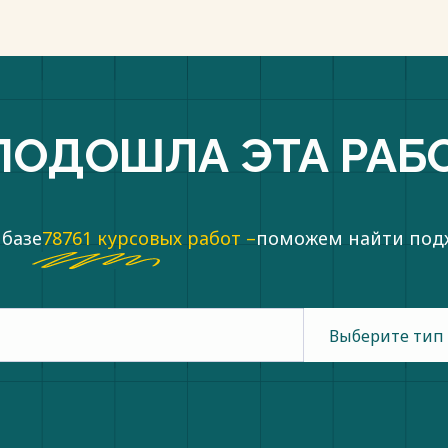
ПОДОШЛА ЭТА РАБ
 базе
78761 курсовых работ –
поможем найти по
Выберите тип