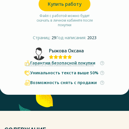
Купить работу
Файл с работой можно будет
скачать в личном кабинете после
покупки
Страниц:
29
Год написания:
2023
Рыжова Оксана
Гарантия безопасной покупки
Сообщить о нарушении авторских прав
Уникальность текста выше 50%
Возможность снять с продажи