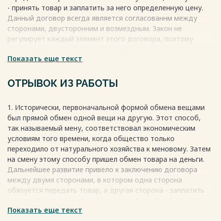
источников…………………………………………....…..29
- принять товар и заплатить за него определенную цену.
Весь текст будет доступен
после покупки
Данный договор всегда является согласованнм между
сторонами, двусторонним и возмездным. Закон не
регулирует каждый элемент этого договора, поэтому
условия продажи обычно определяются сторонами
Показать еще текст
самостоятельно. Однако, если условия не установлены, то
применяются общепринятые правила.
Весь текст будет доступен
после покупки
ОТРЫВОК ИЗ РАБОТЫ
1. Исторически, первоначальной формой обмена вещами
был прямой обмен одной вещи на другую. Этот способ,
так называемый мену, соответствовал экономическим
условиям того времени, когда общество только
переходило от натурального хозяйства к меновому. Затем
на смену этому способу пришел обмен товара на деньги.
Дальнейшее развитие привело к заключению договора
между двумя сторонами, в котором одна сторона
обязуется передать товар, а другая сторона - заплатить
за него. Основная цель договора заключается в том,
Показать еще текст
чтобы покупатель стал владельцем необходимого для