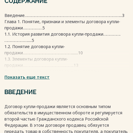
СОДЕРЖАНИЕ
Введение……………………………………………………………………………...3
Глава 1. Понятие, признаки и элементы договора купли-
продажи………………5
1.1. История развития договора купли-продажи…………….
………………….....5
1.2. Понятие договора купли-
продажи……………………………………….......10
1.3. Элементы договора купли-
продажи………………………………………..13
Глава 2. Содержание договора купли-продажи.
Показать еще текст
Ответственность сторон……..17
2.1 Содержание и виды договора купли-
продажи……………………..………...17
ВВЕДЕНИЕ
2.2 Ответственность сторон по договору купли-
продажи…………………..…..21
Договор купли-продажи является основным типом
2.3. Содержание договора купли-продажи
обязательств в имущественном обороте и регулируется
автомобиля…………………..……..23
второй частью Гражданского кодекса Российской
Заключение………………………………………………………………………….28
Федерации. В этом договоре продавец обязуется
Список используемых
передать товар в собственность покупателя, а покупатель