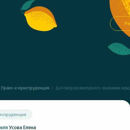
Ре
Право и юриспруденция
Договор возмездного оказания юрид
испруденция
теля
Усова Елена