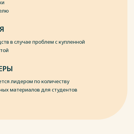
ки
делю
Я
ств в случае проблем с купленной
отой
ЕРЫ
ется лидером по количеству
ных материалов для студентов