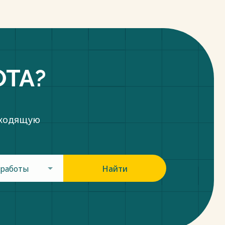
ОТА?
дходящую
 работы
Найти