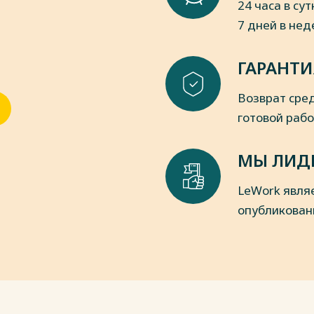
24 часа в сут
пки
7 дней в не
аполеона) от 21.03.1804 (с изм. и
сультант Плюс: Справочно-правовая
ГАРАНТИ
сультант Плюс». – Версия 2015.–
нутриуниверситетская компьютерная
Возврат сред
дный закон к Гражданскому
готовой раб
н. Дан. - М.: ВолтерсКлувер, 2013. – 1
ка.
МЫ ЛИД
министративных правонарушениях от
 // Сайт справочно-правовой системы
LeWork явля
 Электр.дан. – Заглавие с экрана.
опубликован
ния 28.11.2022).
и (часть первая) от 31.07.1998 N 146-
ноправовой системы Консультант Плюс
лавие с экрана.
ния 08.12.2022).
 в Российской Федерации: