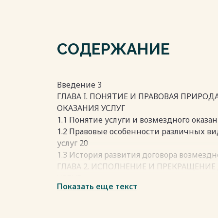
СОДЕРЖАНИЕ
Введение 3
ГЛАВА I. ПОНЯТИЕ И ПРАВОВАЯ ПРИРО
ОКАЗАНИЯ УСЛУГ
1.1 Понятие услуги и возмездного оказан
1.2 Правовые особенности различных ви
услуг 20
1.3 История развития договора возмездн
ГЛАВА 2. ИСПОЛНЕНИЕ И ПРЕКРАЩЕНИ
УСЛУГ
Показать еще текст
2.1 Существенные условия договора воз
31
2.2 Иные условия договора возмездного 