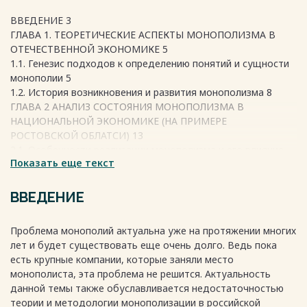
ВВЕДЕНИЕ 3
ГЛАВА 1. ТЕОРЕТИЧЕСКИЕ АСПЕКТЫ МОНОПОЛИЗМА В
ОТЕЧЕСТВЕННОЙ ЭКОНОМИКЕ 5
1.1. Генезис подходов к определению понятий и сущности
монополии 5
1.2. История возникновения и развития монополизма 8
ГЛАВА 2 АНАЛИЗ СОСТОЯНИЯ МОНОПОЛИЗМА В
НАЦИОНАЛЬНОЙ ЭКОНОМИКЕ (НА ПРИМЕРЕ
РОСТОВСКОЙ ОБЛАТСИ) 13
2.1. Особенности реализации монополизма и его влияние
Показать еще текст
на экономику Ростовской области 13
2.2. Мониторинг и анализ состояния монополий в
экономике Ростовской области 16
ВВЕДЕНИЕ
ГЛАВА 3. ИНСТРУМЕНТЫ И МЕТОДЫ СОКРАЩЕНИЯ
МОНОПОЛИЗМА В ОТЕЧЕСТВЕННОЙ ЭКОНОМИКЕ (НА
Проблема монополий актуальна уже на протяжении многих
ПРИМЕРЕ РОТСОВСКОЙ ОБЛАСТИ 20
лет и будет существовать еще очень долго. Ведь пока
3.1. Особенности применения антимонопольного
есть крупные компании, которые заняли место
регулирования в экономике Ростовской области 20
монополиста, эта проблема не решится. Актуальность
3.2. Основные направления антимонопольной политики в
данной темы также обуславливается недостаточностью
Ростовской области 25
теории и методологии монополизации в российской