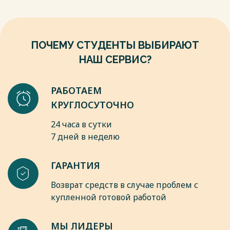
Инновационные аспекты развития науки и техники. 2021. –
или даже юридическими.
С. 187-189.
Выделяют несколько причин развития монополии, и в
Весь текст будет доступен
после покупки
зависимости от них монополии могут быть двух видов:
естественные и искусственные.
ПОЧЕМУ СТУДЕНТЫ ВЫБИРАЮТ
Весь текст будет доступен
после покупки
НАШ СЕРВИС?
РАБОТАЕМ
КРУГЛОСУТОЧНО
24 часа в сутки
7 дней в неделю
ГАРАНТИЯ
Возврат средств в случае проблем с
купленной готовой работой
МЫ ЛИДЕРЫ