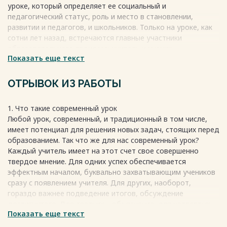
уроке, который определяет ее социальный и
педагогический статус, роль и место в становлении,
развитии и педагогов, и школьников. Только на уроке, как
сотни лет назад, встречаются главные участники
образовательного процесса: учитель и ученик.
Показать еще текст
В ФГОС говоря о целях педагога, на первое место выходят
развивающие и социализирующие цели. А само
предметное содержание, уступив целевую функцию
ОТРЫВОК ИЗ РАБОТЫ
способам действий, получает роль – средства запуска и
поддержания процессов саморазвития и самопознания
1. Что такие современный урок
ученика.
Любой урок, современный, и традиционный в том числе,
Таким образом, новая профессиональная компетенция
имеет потенциал для решения новых задач, стоящих перед
учителя – переносить в зависимости от целей курса акцент
образованием. Так что же для нас современный урок?
с приоритета содержания на приоритет освоения
Каждый учитель имеет на этот счет свое совершенно
учащимися способов действий, не нанося ущерб самому
твердое мнение. Для одних успех обеспечивается
содержанию.
эффектным началом, буквально захватывающим учеников
Весь текст будет доступен
после покупки
сразу с появлением учителя. Для других, наоборот,
гораздо важнее подведение итогов, обсуждение
достигнутого. Для третьих – объяснение, для четвертых –
Показать еще текст
опрос и т.д.
Времена, когда учителя заставляли придерживаться