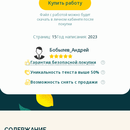
Купить работу
Файл с работой можно будет
скачать в личном кабинете после
покупки
Страниц:
15
Год написания:
2023
Бобылев_Андрей
Гарантия безопасной покупки
Сообщить о нарушении авторских прав
Уникальность текста выше 50%
Возможность снять с продажи
СОДЕРЖАНИЕ