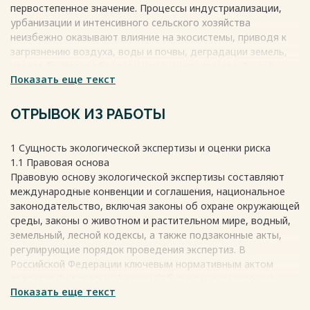
первостепенное значение. Процессы индустриализации,
урбанизации и интенсивного сельского хозяйства
неизбежно оказывают влияние на экосистемы, приводя к
загрязнению воздуха, воды и почвы, деградации земель,
утрате биоразнообразия и изменению климата. В этой
Показать еще текст
связи, экологическая экспертиза и оценка экологического
риска выступают как важнейшие инструменты,
позволяющие прогнозировать, предотвращать и
ОТРЫВОК ИЗ РАБОТЫ
минимизировать негативное воздействие хозяйственной
деятельности на природу, обеспечивая тем самым
1 Сущность экологической экспертизы и оценки риска
устойчивое развитие общества.
1.1 Правовая основа
Весь текст будет доступен
после покупки
Правовую основу экологической экспертизы составляют
международные конвенции и соглашения, национальное
законодательство, включая законы об охране окружающей
среды, законы о животном и растительном мире, водный,
земельный, лесной кодексы, а также подзаконные акты,
регулирующие порядок проведения экспертиз. В
Российской Федерации ключевым нормативным актом
является Федеральный закон "Об охране окружающей
Показать еще текст
среды" и положения о проведении государственной
экологической экспертизы.