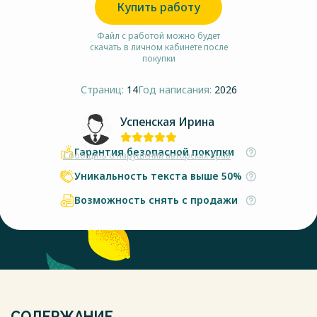
Купить работу
Файл с работой можно будет
скачать в личном кабинете после
покупки
Страниц:
14
Год написания:
2026
Успенская Ирина
Гарантия безопасной покупки
Сообщить о нарушении авторских прав
Уникальность текста выше 50%
Возможность снять с продажи
СОДЕРЖАНИЕ