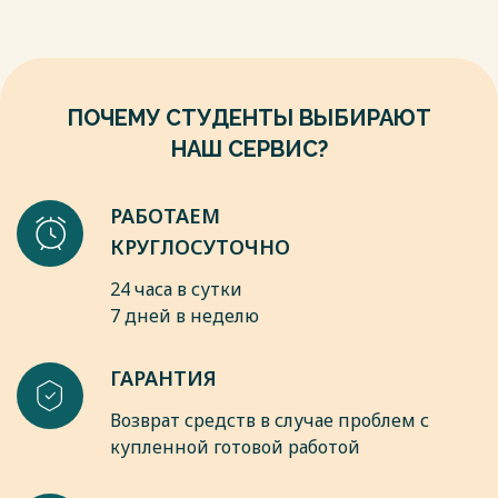
углубляется в возможные опасности, которые могут
возникнуть внутри этой деятельности, и помогает
управлять ими.
Вместе они служат для того, чтобы мы могли
пользоваться природными ресурсами, но при этом
ПОЧЕМУ СТУДЕНТЫ ВЫБИРАЮТ
минимизировать вред для окружающей среды и для нас
НАШ СЕРВИС?
самих, чтобы наша деятельность была устойчивой и
безопасной в долгосрочной перспективе.
РАБОТАЕМ
Весь текст будет доступен
после покупки
КРУГЛОСУТОЧНО
24 часа в сутки
7 дней в неделю
ГАРАНТИЯ
Возврат средств в случае проблем с
купленной готовой работой