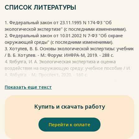
Классификация экологических рисков. Экологические риски
СПИСОК ЛИТЕРАТУРЫ
можно классифицировать по различным критериям:
По источнику: техногенные (связанные с деятельностью
1. Федеральный закон от 23.11.1995 N 174-ФЗ "Об
человека) и природные (связанные с естественными
экологической экспертизе" (с последними изменениями).
процессами).
2. Федеральный закон от 10.01.2002 N 7-ФЗ "Об охране
По объекту воздействия: риски для здоровья человека,
окружающей среды" (с последними изменениями).
риски для экосистем, риски для природных ресурсов.
3. Хотулев, В. Б. Основы экологической экспертизы: учебник
По масштабу: локальные, региональные, глобальные.
/ В. Б. Хотулев. - М.: Форум: ИНФРА-М, 2019. - 288 с.
По степени вероятности: вероятные, возможные,
4. Ялбулга, И. А. Экологическая экспертиза и оценка
маловероятные.
воздействия на окружающую среду: учебное пособие / И.
По степени тяжести последствий: катастрофические,
А. Ялбулга. - М.: Проспект, 2020. - 160 с.
значительные, умеренные, незначительные.
5. Кузьмин, А. В. Оценка экологического риска: учебное
1.2 Взаимосвязь между экологической экспертизой и
Показать еще текст
пособие / А. В. Кузьмин. - М.: Изд-во РУДН, 2018. - 185 с.
оценкой экологического риска.
Экологическая экспертиза и оценка риска – это две
Весь текст будет доступен
после покупки
стороны одной медали, они тесно связаны и дополняют
Купить и скачать работу
друг друга в системе природопользования:
1 Экспертиза – это первый барьер. Она проверяет,
соответствует ли деятельность экологическим нормам в
Перейти к оплате
целом.
2 Оценка риска – это более детальный анализ. Она