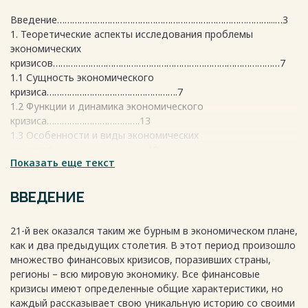
Введение…………………………………………………………………………...…3
1. Теоретические аспекты исследования проблемы
экономических
кризисов………………………………………………………………………………7
1.1 Сущность экономического
кризиса…………………………………………….7
1.2 Функции и динамика экономического
кризиса……………………………….13
1.3 Особенности и виды экономических
кризисов………………………………..19
Показать еще текст
2. Возникновение и предотвращение проблем
экономических кризисов……….25
2.1 Причины возникновения экономических кризисов и их
ВВЕДЕНИЕ
роль в социально-экономическом
развитии…………………………………………………………...25
21-й век оказался таким же бурным в экономическом плане,
2.2 Последствия экономических
как и два предыдущих столетия. В этот период произошло
кризисов………………………………………..29
множество финансовых кризисов, поразивших страны,
2.3 Пути выхода из экономического
регионы – всю мировую экономику. Все финансовые
кризиса……………………………………...31
кризисы имеют определенные общие характеристики, но
Заключение………………………….……………………………………………....36
каждый рассказывает свою уникальную историю со своими