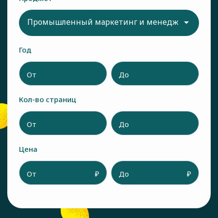
Промышленный маркетинг и менеджмент
Год
От
До
Кол-во страниц
От
До
Цена
От
₽
До
₽